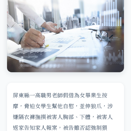
屏東縣一高職男老師假借為女畢業生按
摩，脅迫女學生幫他自慰，並伸狼爪，涉
嫌隔衣褲撫摸被害人胸部、下體，被害人
返家告知家人報案，被告雖否認強制猥