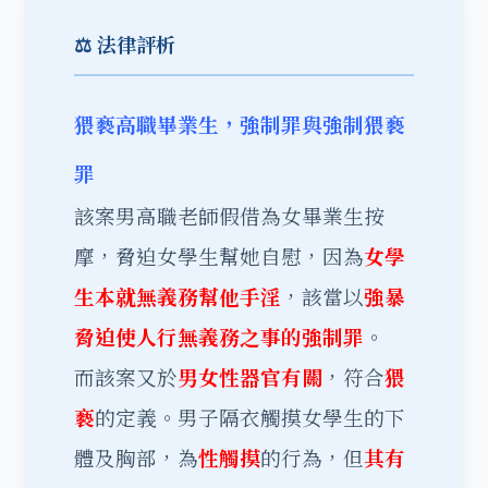
⚖️ 法律評析
猥褻高職畢業生，強制罪與強制猥褻
罪
該案男高職老師假借為女畢業生按
摩，脅迫女學生幫她自慰，因為
女學
生本就無義務幫他手淫
，該當以
強暴
脅迫使人行無義務之事的強制罪
。
而該案又於
男女性器官有關
，符合
猥
褻
的定義。男子隔衣觸摸女學生的下
體及胸部，為
性觸摸
的行為，但
其有