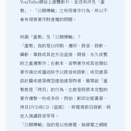
YouTube網站上瀏覽影片，並沒有涉及「重
製」、「公開傳輸」之利用著作行為，所以不
會有侵
害著作財產權
的問題。
何謂「重製」及「公開傳輸」？
「重製」指的是以印刷、複印、錄音、錄影、
攝影、筆錄或其他方法直接、間接、永久或暫
時之重複製作；在劇本、音樂著作或其他類似
著作演出或播送時予以錄音或錄影；或依建築
設計圖或建築模型建造建築物者，簡單說「重
製就是「拷貝」的行為，也就是將原本完整的
著作複製一份或多份，例如：影印出版書籍、
拷貝DVD或CD（盜版）、將電視節目錄影、將
他人演講錄音等等。
「公開傳輸」指的是以有線電、無線電之網路