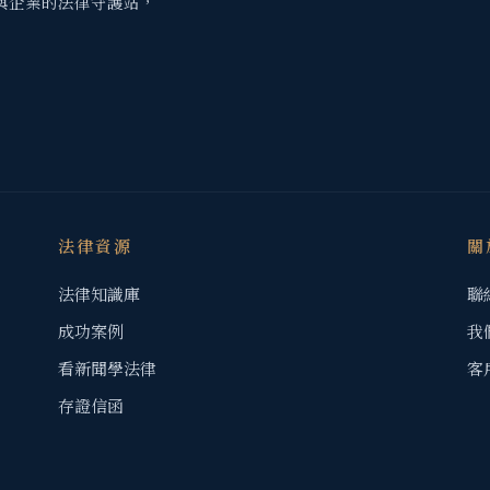
與企業的法律守護站，
法律資源
關
法律知識庫
聯
成功案例
我
看新聞學法律
客
存證信函