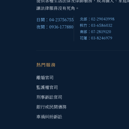
提供各種生活法律及律師服務，成為個人、家庭
讓法律服務沒有死角。
北部：02-29043998
日間：04-23756755
桃竹：03-6586032
夜間：0936-177880
南部：07-2819120
花蓮：03-8246979
熱門服務
離婚官司
監護權官司
刑事訴訟官司
銀行或民間債務
車禍糾紛訴訟