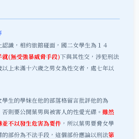
等
上認識，相約旅館碰面，國二女學生為１４
半就(無受強暴威脅手段)
下與其性交，涉犯刑法
歲以上未滿十六歲之男女為性交者，處七年以
女學生的學妹在他的部落格留言批評他的為
，否則要公開葉男與被害人的性愛光碟。
雖然
嚇並不以發生危害為要件
，所以葉男要脅女學
碟的部份為不法手段，這個部份應論以刑法
第