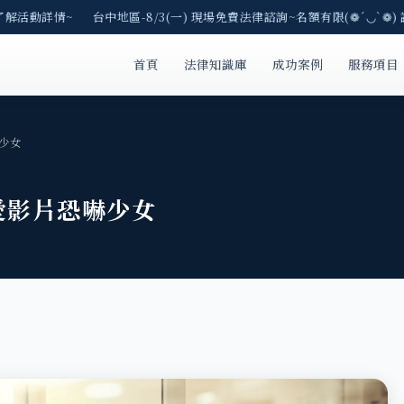
了解活動詳情~ 台中地區-8/3(一) 現場免費法律諮詢~名額有限(❁´◡`❁) 
首頁
法律知識庫
成功案例
服務項目
少女
愛影片恐嚇少女