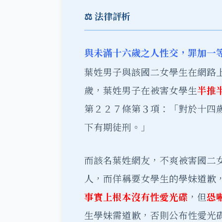
⚖️ 法律評析
與未滿十六歲之人性交，罪加一
葉姓男子與該國二女學生在網路
歲，葉姓男子在被害女學生
半推
第２２７條第３項：「對於十四
下有期徒刑。」
而該名葉姓網友，不爽被害國二
人，而佯稱要女學生的學妹道歉
事實上根本沒有性愛光碟
，但
恐
生學妹需道歉，否則公布性愛光