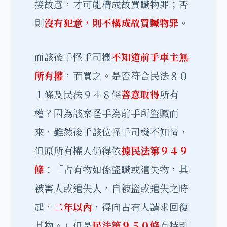
接故意，才可能構成故買贓物罪；否
則
沒有犯意，則不構成故買贓物罪
。
而該後手怪手司機
不知道前手車主無
所有權
，而買之。是否符合民法８０
１條及民法９４８條
善意取得
所有
權？因為該案怪手為前手所盜贓而
來，雖然後手該位怪手司機不知情，
但原所有權人仍得依
據民法第９４９
條
：「占有物如係盜贓或遺失物，其
被害人或遺失人，自被盜或遺失之時
起，
二年以內
，得向占有人請求回復
其物。」但是
民法第９５０條
有特別