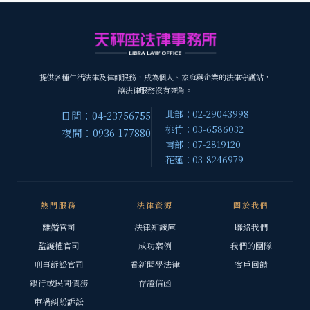
提供各種生活法律及律師服務，成為個人、家庭與企業的法律守護站，
讓法律服務沒有死角。
北部：02-29043998
日間：04-23756755
桃竹：03-6586032
夜間：0936-177880
南部：07-2819120
花蓮：03-8246979
熱門服務
法律資源
關於我們
離婚官司
法律知識庫
聯絡我們
監護權官司
成功案例
我們的團隊
刑事訴訟官司
看新聞學法律
客戶回饋
銀行或民間債務
存證信函
車禍糾紛訴訟