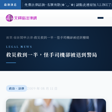
-8/3(一) 現場免費法律諮詢~名額有限(❁´◡`❁) 請點此連結加入LINE
最新消息
首頁
›
看新聞學法律
›
救災救到一半，怪手司機卻被送到警局
LEGAL NEWS
救災救到一半，怪手司機卻被送到警局
2009 年 08 月 11 日
政治‧法律