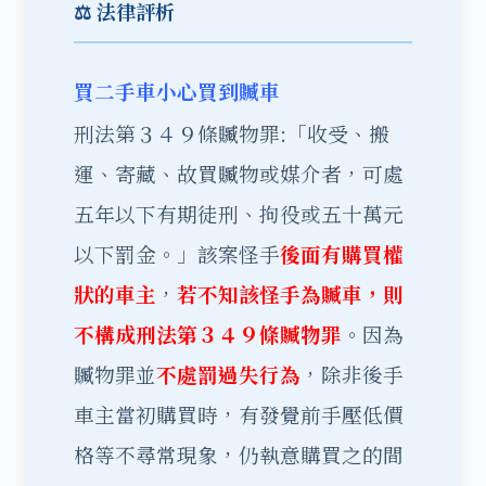
⚖️ 法律評析
買二手車小心買到贓車
刑法第３４９條贓物罪:「收受、搬
運、寄藏、故買贓物或媒介者，可處
五年以下有期徒刑、拘役或五十萬元
以下罰金。」該案怪手
後面有購買權
狀的車主
，
若不知該怪手為贓車，則
不構成刑法第３４９條贓物罪
。因為
贓物罪並
不處罰過失行為
，除非後手
車主當初購買時，有發覺前手壓低價
格等不尋常現象，仍執意購買之的間