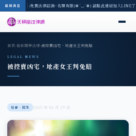
-8/3(一) 現場免費法律諮詢~名額有限(❁´◡`❁) 請點此連結加入LINE
最新消息
首頁
›
看新聞學法律
›
被控賣凶宅，地產女王判免賠
LEGAL NEWS
被控賣凶宅，地產女王判免賠
2015 年 06 月 29 日
社會‧民生