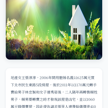
地產女王張淳淳，2006年間用胞姊名義以625萬元買
下北市民生東路5段房屋，後於2011年以1170萬元轉手
賣給男子林忠賢和女子連秀茹後，二人隔年再轉售賴姓
男子，賴男要轉賣之時才發現該屋是凶宅，並以1060
萬元賤價賣屋，因此提告請求張等人連帶賠償價差410