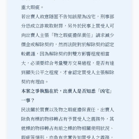
重大瑕疵。
若出賣人故意隱匿不告知該屋為凶宅，刑事部
分恐成立詐欺取財罪，另外於民事上買受人可
向出賣人主張「物之瑕疵擔保責任」請求減少
價金或解除契約，然而法院對於解除契約認定
較嚴謹，因為解除契約對雙方影響程度相當
大，必須要綜合考量雙方交易過程，是否有達
到顯失公平之程度，才會認定買受人主張解除
契約有理由。
本案之爭執點在於，出賣人是否知悉「凶宅」
一事？
民法關於買賣以及物之瑕疵擔保責任，出賣人
除負有標的物移轉占有予買受人之義務外，其
就標的物移轉占有前之標的物相關使用狀況、
瑕疵等情形，亦負有忠實告知買受人之義務，