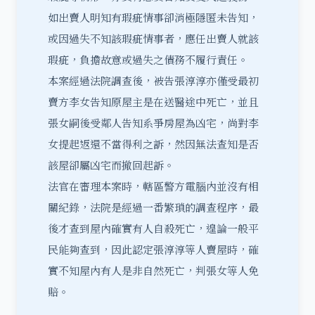
如出賣人明知有瑕疵情事卻消極隱匿未告知，
或因過失不知該瑕疵情事者，應任出賣人就該
瑕疵，負擔故意或過失之債務不履行責任。
本案經過法院調查後，被告張淳淳亦僅受最初
賣方李女告知原屋主是在送醫途中死亡，並且
張女嗣後受鄰人告知系爭房屋為凶宅，尚對李
女提起返還不當得利之訴，然因無法查知是否
該屋卻屬凶宅而撤回起訴。
法官在審理本案時，轄區警方電腦內並沒有相
關紀錄，法院是經過一番繁瑣的調查程序，最
後才查到屋內確實有人自殺死亡，遑論一般平
民能夠查到，因此認定張淳淳等人賣屋時，確
實不知屋內有人是非自然死亡，判張女等人免
賠。