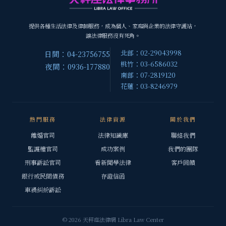
提供各種生活法律及律師服務，成為個人、家庭與企業的法律守護站，
讓法律服務沒有死角。
北部：02-29043998
日間：04-23756755
桃竹：03-6586032
夜間：0936-177880
南部：07-2819120
花蓮：03-8246979
熱門服務
法律資源
關於我們
離婚官司
法律知識庫
聯絡我們
監護權官司
成功案例
我們的團隊
刑事訴訟官司
看新聞學法律
客戶回饋
銀行或民間債務
存證信函
車禍糾紛訴訟
© 2026 天秤座法律網 Libra Law Center