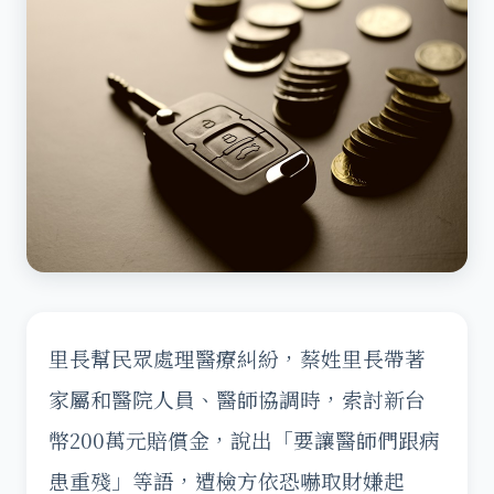
里長幫民眾處理醫療糾紛，蔡姓里長帶著
家屬和醫院人員、醫師協調時，索討新台
幣200萬元賠償金，說出「要讓醫師們跟病
患重殘」等語，遭檢方依恐嚇取財嫌起