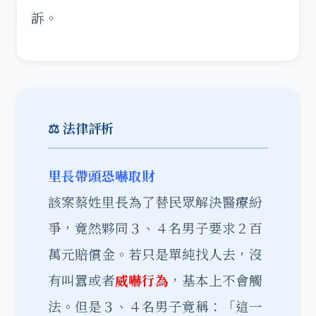
訴。
⚖️ 法律評析
里長帶頭恐嚇取財
該案蔡姓里長為了替民眾解決醫療紛
爭，竟然夥同３、４名男子要求２百
萬元賠償金。若只是單純找人去，沒
有叫囂或者
威嚇行為
，基本上不會觸
法。但是３、４名男子竟稱：「這一