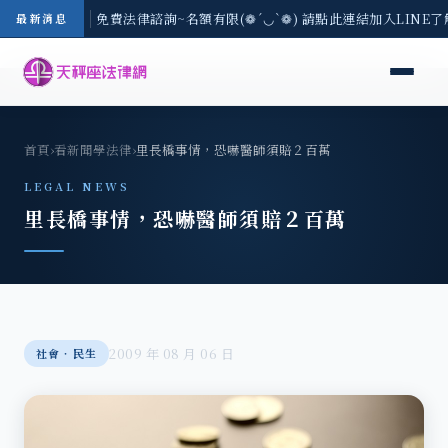
-8/3(一) 現場免費法律諮詢~名額有限(❁´◡`❁) 請點此連結加入LINE
最新消息
首頁
›
看新聞學法律
›
里長橋事情，恐嚇醫師須賠２百萬
LEGAL NEWS
里長橋事情，恐嚇醫師須賠２百萬
2009 年 08 月 06 日
社會‧民生