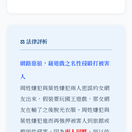
⚖️ 法律評析
網路惡狼，藉遊戲之名性侵毆打被害
人
周姓嫌犯與葉姓嫌犯兩人密謀約女網
友出來，假裝要玩國王遊戲，那女網
友在輸了之後脫光衣服。周姓嫌犯與
葉姓嫌犯進而再強押被害人到旅館或
廁所性侵害。因為
兩人同夥
，所以依