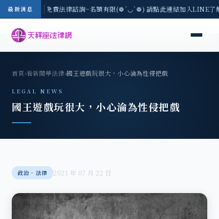
-8/3(一) 現場免費法律諮詢~名額有限(❁´◡`❁) 請點此連結加入LINE
最新消息
首頁
›
看新聞學法律
›
國王遊戲玩很大，小心淪為性侵把戲
LEGAL NEWS
國王遊戲玩很大，小心淪為性侵把戲
2021 年 07 月 22 日
政治‧法律