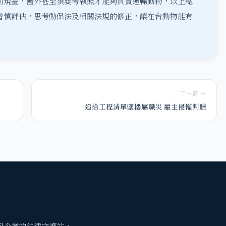
前規畫，國外甚至須要考執照才能夠負責運輸動物，以上總
審慎評估，思考動保法及相關法規的修正，讓在台動物能有
下一篇 →
追拾工程清單墜樓屬職災 雇主侵權判賠
與企業的法律守護站，