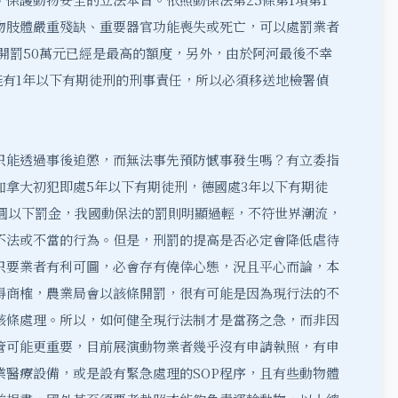
物肢體嚴重殘缺、重要器官功能喪失或死亡，可以處罰業者
局開罰50萬元已經是最高的額度，另外，由於阿河最後不幸
能有1年以下有期徒刑的刑事責任，所以必須移送地檢署偵
只能透過事後追懲，而無法事先預防憾事發生嗎？有立委指
加拿大初犯即處5年以下有期徒刑，德國處3年以下有期徒
日圓以下罰金，我國動保法的罰則明顯過輕，不符世界潮流，
不法或不當的行為。但是，刑罰的提高是否必定會降低虐待
只要業者有利可圖，必會存有僥倖心態，況且平心而論，本
得商榷，農業局會以該條開罰，很有可能是因為現行法的不
該條處理。所以，如何健全現行法制才是當務之急，而非因
管可能更重要，目前展演動物業者幾乎沒有申請執照，有申
業醫療設備，或是設有緊急處理的SOP程序，且有些動物體