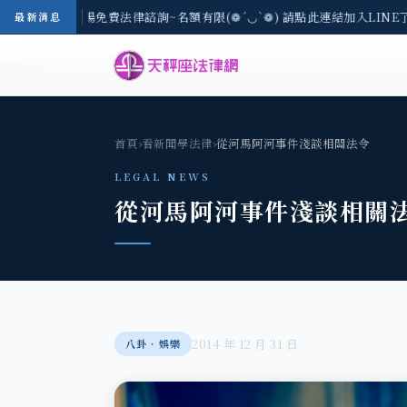
-8/3(一) 現場免費法律諮詢~名額有限(❁´◡`❁) 請點此連結加入LINE
最新消息
首頁
›
看新聞學法律
›
從河馬阿河事件淺談相關法令
LEGAL NEWS
從河馬阿河事件淺談相關
2014 年 12 月 31 日
八卦‧娛樂