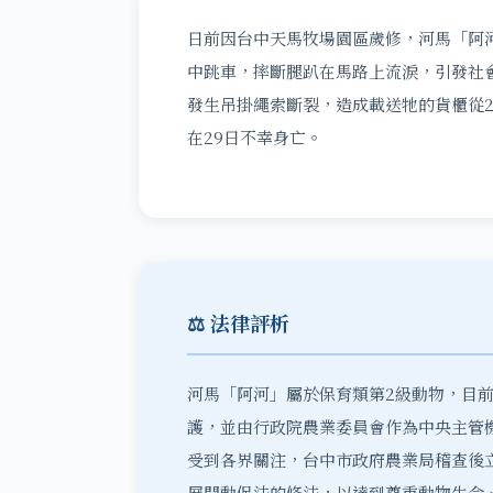
日前因台中天馬牧場園區歲修，河馬「阿
中跳車，摔斷腿趴在馬路上流淚，引發社
發生吊掛繩索斷裂，造成載送牠的貨櫃從
在29日不幸身亡。
⚖️ 法律評析
河馬「阿河」屬於保育類第2級動物，目
護，並由行政院農業委員會作為中央主管
受到各界關注，台中市政府農業局稽查後
展開動保法的修法，以達到尊重動物生命、