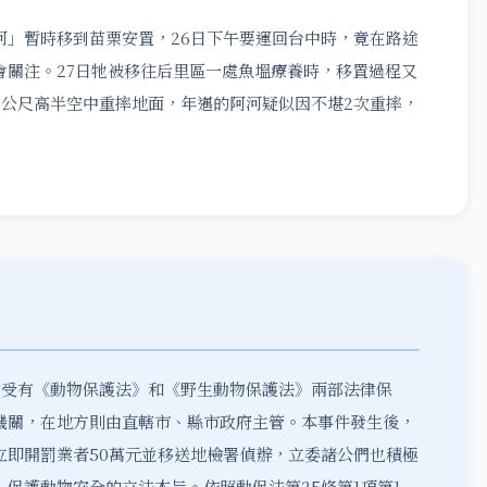
河」暫時移到苗栗安置，26日下午要運回台中時，竟在路途
會關注。27日牠被移往后里區一處魚塭療養時，移置過程又
2公尺高半空中重摔地面，年邁的阿河疑似因不堪2次重摔，
前受有《動物保護法》和《野生動物保護法》兩部法律保
機關，在地方則由直轄市、縣市政府主管。本事件發生後，
立即開罰業者50萬元並移送地檢署偵辦，立委諸公們也積極
保護動物安全的立法本旨。依照動保法第25條第1項第1