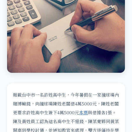
報載台中市一名許姓高中生，今年暑假在一家撞球場內
賭博輸錢，向撞球場陳姓老闆借4萬5000元，陳姓老闆
更要求許姓高中生簽下4萬5000元
本票
與借據各1張。
陳及黃姓員工認為這名高中生不還錢，陳某竟夥同黃某
開車到學校討債，並通知教官來處理，雙方遂僵持在學