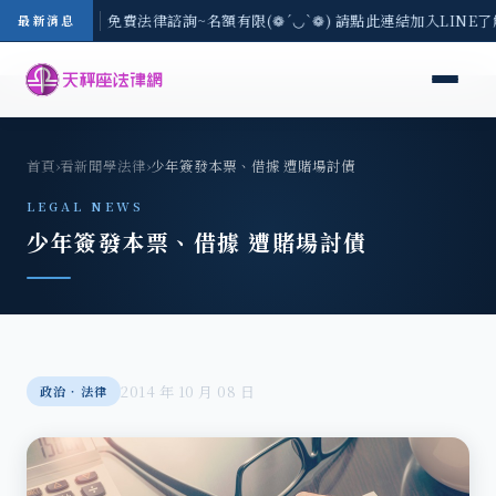
-8/3(一) 現場免費法律諮詢~名額有限(❁´◡`❁) 請點此連結加入LINE
最新消息
首頁
›
看新聞學法律
›
少年簽發本票、借據 遭賭場討債
LEGAL NEWS
少年簽發本票、借據 遭賭場討債
2014 年 10 月 08 日
政治‧法律