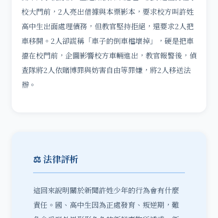
校大門前，2人亮出借據與本票影本，要求校方叫許姓
高中生出面處理債務，但教官堅持拒絕，還要求2人把
車移開。2人卻謊稱「車子的倒車檔壞掉」，硬是把車
擋在校門前，企圖影響校方車輛進出，教官報警後，偵
查隊將2人依賭博罪與妨害自由等罪嫌，將2人移送法
辦。
⚖️ 法律評析
這回來說明關於新聞許姓少年的行為會有什麼
責任。國、高中生因為正處發育、叛逆期，難