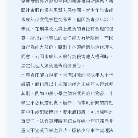
免會受到外界形形色色的新鮮事物所誘惑，新
聞社會版也偶有黑幫入侵校園、青少年染毒或
未成年少女從事性交易等，但因為青少年涉世
未深，在刑事及民事上應負的責任有合理的包
容，所以在刑事法的責任能力有所限制，而民
事行為能力部份，原則上必須經過法定代理人
同意，若因未成年人的行為侵害他人權利時，
法定代理人須負
連帶賠償責任
。
刑事責任能力規定，未滿14歲的未成年人不予
處罰，而14歲以上未滿18歲之未成年人得減輕
其刑，例如10歲小學生偷竊便利商店物品，小
學生不必負擔刑責，無罪；而本則新聞的許姓
高中生涉犯賭博罪，若未滿18歲，可以減輕刑
事責任，法官審理時若認為許姓少年犯罪尚非
重大不宜受刑事處分時，應依少年事件處理法