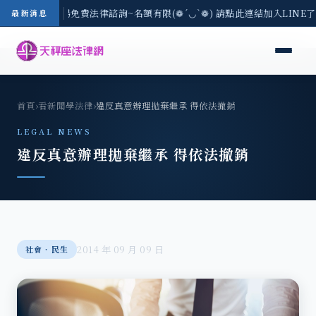
-8/3(一) 現場免費法律諮詢~名額有限(❁´◡`❁) 請點此連結加入LINE
最新消息
首頁
›
看新聞學法律
›
違反真意辦理拋棄繼承 得依法撤銷
LEGAL NEWS
違反真意辦理拋棄繼承 得依法撤銷
2014 年 09 月 09 日
社會‧民生