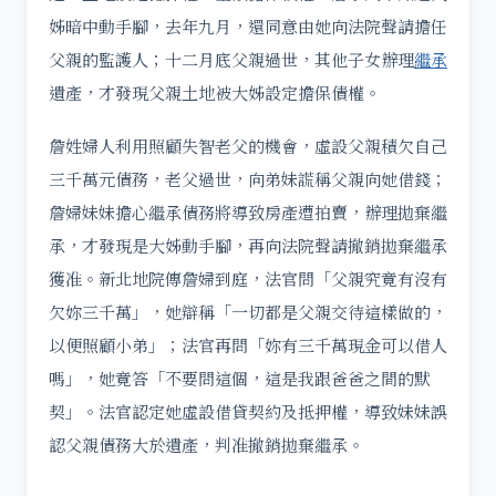
姊暗中動手腳，去年九月，還同意由她向法院聲請擔任
父親的監護人；十二月底父親過世，其他子女辦理
繼承
遺產，才發現父親土地被大姊設定擔保債權。
詹姓婦人利用照顧失智老父的機會，虛設父親積欠自己
三千萬元債務，老父過世，向弟妹謊稱父親向她借錢；
詹婦妹妹擔心繼承債務將導致房產遭拍賣，辦理拋棄繼
承，才發現是大姊動手腳，再向法院聲請撤銷拋棄繼承
獲准。新北地院傳詹婦到庭，法官問「父親究竟有沒有
欠妳三千萬」，她辯稱「一切都是父親交待這樣做的，
以便照顧小弟」；法官再問「妳有三千萬現金可以借人
嗎」，她竟答「不要問這個，這是我跟爸爸之間的默
契」。法官認定她虛設借貸契約及抵押權，導致妹妹誤
認父親債務大於遺產，判准撤銷拋棄繼承。