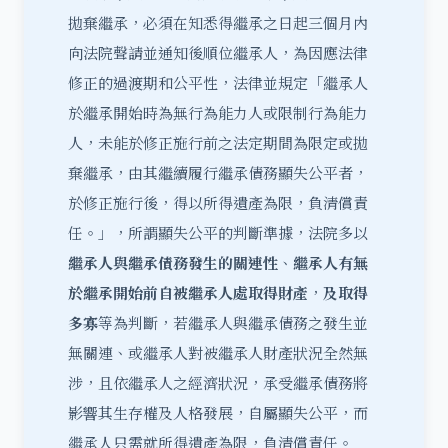
拋棄繼承，必須在知悉得繼承之日起三個月內
向法院聲請並
通知後順位繼承人
，為因應法律
修正的過渡期和公平性，法律並規定「繼承人
於繼承開始時為無行為能力人或限制行為能力
人，未能於修正施行前之法定期間為限定或拋
棄繼承，由其繼續履行繼承債務顯失公平者，
於修正施行後，得以所得遺產為限，負清償責
任。」，所謂顯失公平的判斷準據，法院多以
繼承人與繼承債務發生的關連性
、
繼承人有無
於繼承開始前自被繼承人處取得財產
，
及取得
多寡
等為判斷，若繼承人與繼承債務之發生並
無關連、或繼承人對被繼承人財產狀況全然無
涉，且依繼承人之經濟狀況，承受繼承債務將
影響其生存權及人格發展，自屬顯失公平，而
繼承人只需就所得遺產為限，負清償責任。