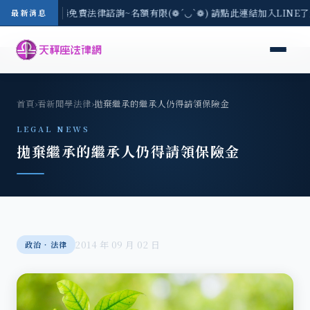
-8/3(一) 現場免費法律諮詢~名額有限(❁´◡`❁) 請點此連結加入LINE
最新消息
首頁
›
看新聞學法律
›
拋棄繼承的繼承人仍得請領保險金
LEGAL NEWS
拋棄繼承的繼承人仍得請領保險金
2014 年 09 月 02 日
政治‧法律