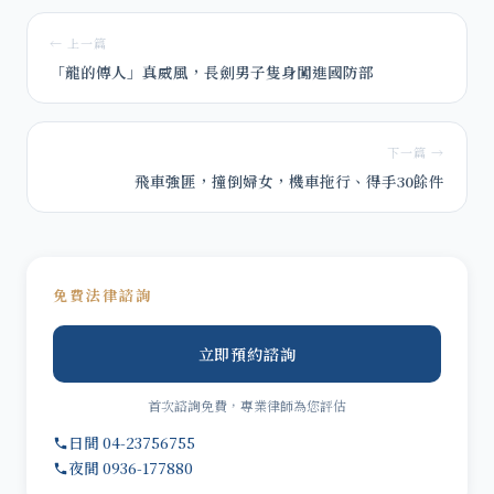
← 上一篇
「龍的傳人」真威風，長劍男子隻身闖進國防部
下一篇 →
飛車強匪，撞倒婦女，機車拖行、得手30餘件
免費法律諮詢
立即預約諮詢
首次諮詢免費，專業律師為您評估
日間 04-23756755
夜間 0936-177880