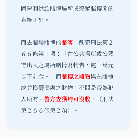
圖營利供給賭博場所或聚眾賭博罪的
直接正犯。
而去賭場賭博的
賭客
，觸犯刑法第２
６６條第１項：「在公共場所或公眾
得出入之場所賭博財物者，處三萬元
以下罰金。」而
賭博之器物
與在賭櫃
或兌換籌碼處之財物，不問是否為犯
人所有，
警方查獲均可沒收
。（刑法
第２６６條第２項）。