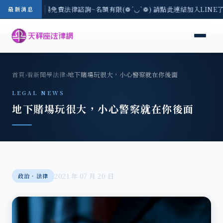
區-8/3(一) 現場免費法律諮詢~名額有限(❁´◡`❁) 請點此連結加入LINE
最新消息
首頁
›
看新聞學法律
›
地下賭場玩很大，小心警察就在你後面
LEGAL NEWS
地下賭場玩很大，小心警察就在你後面
2021 年 07 月 20 日
政治‧法律