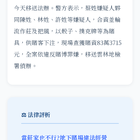
今天移送法辦。警方表示，蔡姓嫌疑人夥
同陳姓、林姓、許姓等嫌疑人，合資並輪
流作莊及把風，以骰子、撲克牌等為賭
具，供賭客下注，現場查獲賭資83萬3715
元，全案依違反賭博罪嫌，移送雲林地檢
署偵辦。
⚖️ 法律評析
當莊家也不行?地下賭場違法經營