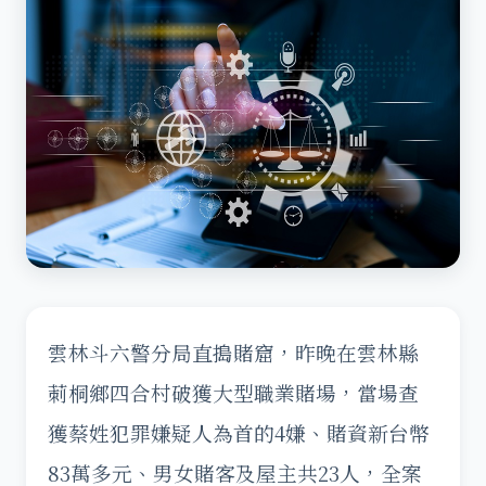
雲林斗六警分局直搗賭窟，昨晚在雲林縣
莿桐鄉四合村破獲大型職業賭場，當場查
獲蔡姓犯罪嫌疑人為首的4嫌、賭資新台幣
83萬多元、男女賭客及屋主共23人，全案