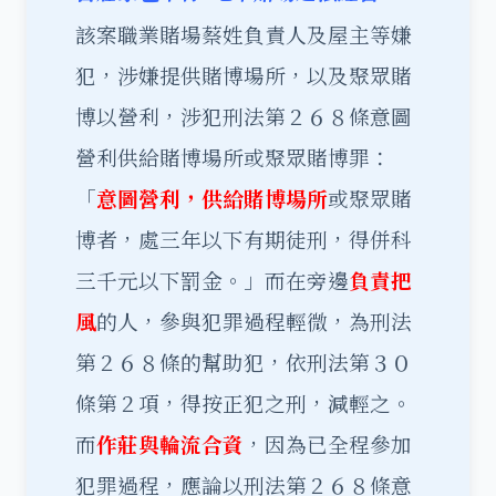
該案職業賭場蔡姓負責人及屋主等嫌
犯，涉嫌提供賭博場所，以及聚眾賭
博以營利，涉犯刑法第２６８條意圖
營利供給賭博場所或聚眾賭博罪：
「
意圖營利，供給賭博場所
或聚眾賭
博者，處三年以下有期徒刑，得併科
三千元以下罰金。」而在旁邊
負責把
風
的人，參與犯罪過程輕微，為刑法
第２６８條的幫助犯，依刑法第３０
條第２項，得按正犯之刑，減輕之。
而
作莊與輪流合資
，因為已全程參加
犯罪過程，應論以刑法第２６８條意