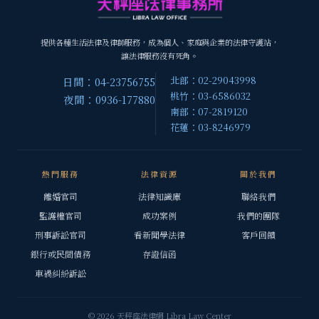
提供各種生活法律及律師服務，成為個人、家庭與企業的法律守護站，
讓法律服務沒有死角。
北部：02-29043998
日間：04-23756755
桃竹：03-6586032
夜間：0936-177880
南部：07-2819120
花蓮：03-8246979
熱門服務
法律資源
關於我們
離婚官司
法律知識庫
聯絡我們
監護權官司
成功案例
我們的團隊
刑事訴訟官司
看新聞學法律
客戶回饋
銀行或民間債務
存證信函
車禍糾紛訴訟
© 2026 天秤座法律網 Libra Law Center