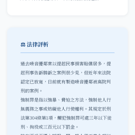
⚖️ 法律評析
過去
噪音擾鄰
常以提起民事損害賠償居多，提
起刑事告訴勝訴之案例很少見，但近年來法院
認定已放寬，日前就有製造噪音擾鄰被高院判
刑的案例。
強制罪是指以強暴、脅迫之方法，強制他人行
無義務之事或妨礙他人行使權利。其規定於刑
法第304條第1項，觸犯強制罪可處三年以下徒
刑、拘役或三百元以下罰金。