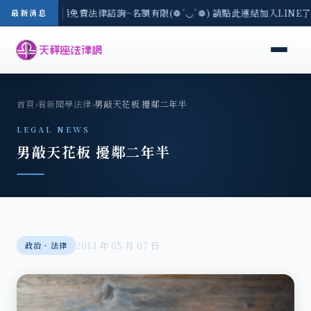
區-8/3(一) 現場免費法律諮詢~名額有限(❁´◡`❁) 請點此連結加入LINE
最新消息
首頁
›
看新聞學法律
›
男敲天花板 擾鄰二年半
LEGAL NEWS
男敲天花板 擾鄰二年半
2013 年 05 月 07 日
政治‧法律