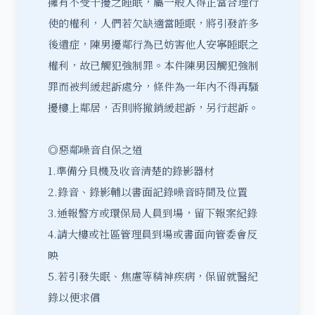
擁有不受干擾之睡眠，屬一般人得正當合理行
使的權利，人們若欠缺適當睡眠，將引發許多
後遺症，陳男擾鄰行為已妨害他人安寧睡眠之
權利，故已觸犯強制罪。本件陳男因觸犯強制
罪而被判緩起訴處分，條件為一年內不得再騷
擾樓上鄰居，否則將撤銷緩起訴，另行
起訴
。
◎惡鄰噪音自保之道
1.準備分貝機及收音清楚的錄影器材
2.錄音、錄影輔以書面記錄噪音時間及位置
3.通報警方或環保局人員到場，留下報案紀錄
4.請大樓或社區管理員到場或書面向管委會反
映
5.若引發失眠、焦慮等精神疾病，保留就醫紀
錄以便求償