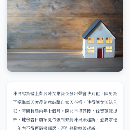
陳男認為樓上鄰居陳女常深夜發出聲響吵到他，陳男為
了還擊每天凌晨刻意敲擊自家天花板，吵得陳女無法入
眠，時間長達兩年七個月。陳女不堪其擾，錄音蒐證提
告，地檢署日前罕見依強制罪將陳男緩起訴，並要求他
一年內不得再騷擾鄰居，否則將撤銷緩起訴。