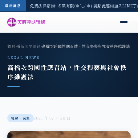
-8/3(一) 現場免費法律諮詢~名額有限(❁´◡`❁) 請點此連結加入LINE
最新消息
首頁
›
看新聞學法律
›
高檔次跨國性應召站，性交猥褻與社會秩序維護法
LEGAL NEWS
高檔次跨國性應召站，性交猥褻與社會秩
序維護法
2021 年 07 月 20 日
社會‧民生