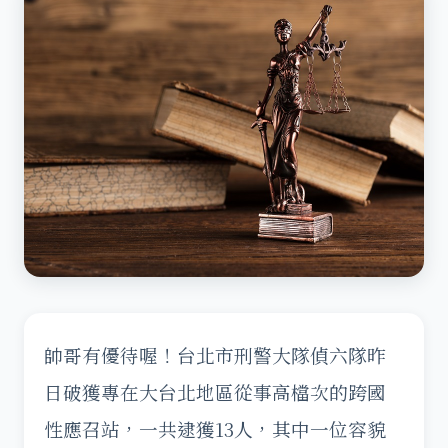
帥哥有優待喔！台北市刑警大隊偵六隊昨
日破獲專在大台北地區從事高檔次的跨國
性應召站，一共逮獲13人，其中一位容貌