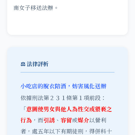
南女子移送法辦。
⚖️ 法律評析
小吃店的脫衣陪酒，妨害風化送辦
依據刑法第２３１條第１項前段：
「
意圖使男女與他人為性交或猥褻之
行為
，而
引誘
、
容留
或
媒介
以營利
者，處五年以下有期徒刑，得併科十