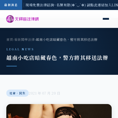
中地區-8/3(一) 現場免費法律諮詢~名額有限(❁´◡`❁) 請點此連結加入LI
最新消息
首頁
›
看新聞學法律
›
越南小吃店暗藏春色，警方將其移送法辦
LEGAL NEWS
越南小吃店暗藏春色，警方將其移送法辦
2021 年 07 月 20 日
社會‧民生