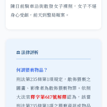
陳日前騎車沿街散發女子裸照，女子不堪
身心受創，前天到警局報案。
⚖️ 法律評析
何謂猥褻物品？
刑法第235條第1項規定，散佈猥褻之
圖畫、影像者為散佈猥褻物罪。依照
大法官
釋字第617號解釋
認為，該當
刑法第235條第1項之猥褻資訊或物品