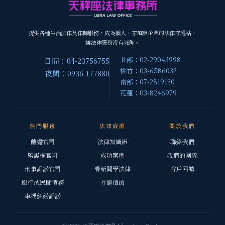
提供各種生活法律及律師服務，成為個人、家庭與企業的法律守護站，
讓法律服務沒有死角。
北部：02-29043998
日間：04-23756755
桃竹：03-6586032
夜間：0936-177880
南部：07-2819120
花蓮：03-8246979
熱門服務
法律資源
關於我們
離婚官司
法律知識庫
聯絡我們
監護權官司
成功案例
我們的團隊
刑事訴訟官司
看新聞學法律
客戶回饋
銀行或民間債務
存證信函
車禍糾紛訴訟