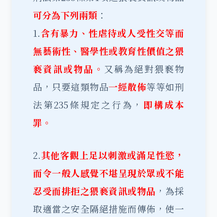
可分為下列兩類
：
1.
含有暴力、性虐待或人受性交等而
無藝術性、醫學性或教育性價值之猥
褻資訊或物品。
又稱為絕對猥褻物
品，只要這類物品
一經散佈
等等如刑
法第235條規定之行為，
即構成本
罪。
2.
其他客觀上足以刺激或滿足性慾，
而令一般人感覺不堪呈現於眾或不能
忍受而排拒之猥褻資訊或物品
，為採
取適當之安全隔絕措施而傳佈，使一