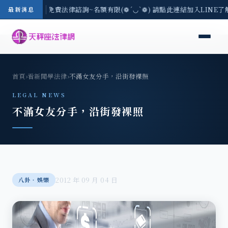
-8/3(一) 現場免費法律諮詢~名額有限(❁´◡`❁) 請點此連結加入LINE了
最新消息
首頁
›
看新聞學法律
›
不滿女友分手，沿街發裸照
LEGAL NEWS
不滿女友分手，沿街發裸照
2012 年 09 月 04 日
八卦‧娛樂