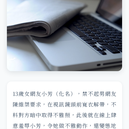
13歲女網友小芳（化名），禁不起男網友
陳維桀要求，在視訊鏡頭前寬衣解帶，不
料對方暗中取得不雅照，此後就在線上肆
意羞辱小芳，令她做不雅動作，還變態地