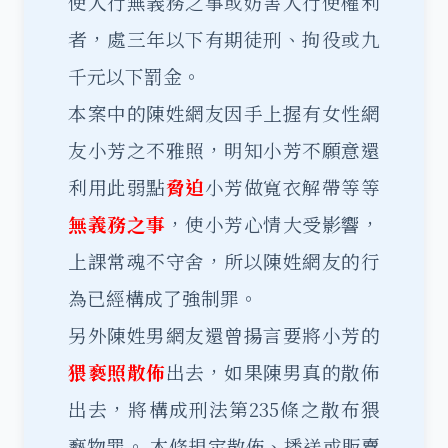
使人行無義務之事或妨害人行使權利
者，處三年以下有期徒刑、拘役或九
千元以下罰金。
本案中的陳姓網友因手上握有女性網
友小芳之不雅照，明知小芳不願意還
利用此弱點
脅迫
小芳做寬衣解帶等等
無義務之事
，使小芳心情大受影響，
上課常魂不守舍，所以陳姓網友的行
為已經構成了強制罪。
另外陳姓男網友還曾揚言要將小芳的
猥褻照散佈
出去，如果陳男真的散佈
出去，將構成刑法第235條之散布猥
褻物罪。 本條規定散佈、播送或販賣