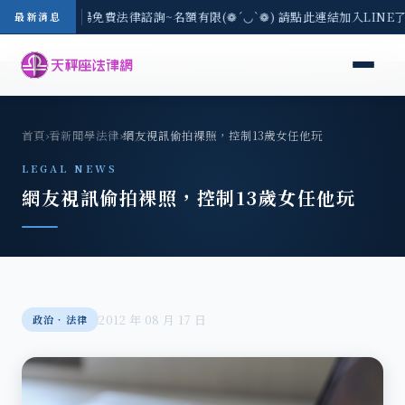
區-8/3(一) 現場免費法律諮詢~名額有限(❁´◡`❁) 請點此連結加入LINE
最新消息
首頁
›
看新聞學法律
›
網友視訊偷拍裸照，控制13歲女任他玩
LEGAL NEWS
網友視訊偷拍裸照，控制13歲女任他玩
2012 年 08 月 17 日
政治‧法律