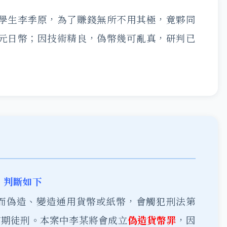
學生李季原，為了賺錢無所不用其極，竟夥同
元日幣；因技術精良，偽幣幾可亂真，研判已
，判斷如下
思而偽造、變造通用貨幣或紙幣，會觸犯刑法第
有期徒刑。本案中李某將會成立
偽造貨幣罪
，因