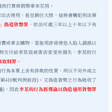
錢而打算將假幣拿來花用。
拿出去使用，甚至銷往大陸，這將會觸犯刑法第
」偽造貨幣罪
，依法可處三年以上十年以下有
消費或拿去購物，是施用詐術使他人陷入錯誤以
物交付給李某致被害店家受有損失，李某的行
欺取財罪
。
的行為本質上含有詐欺的性質，所以不另外成立
字第410號判例前段)。又偽造貨幣之行為吸收了
議)，因此
李某的行為將僅論以偽造通用貨幣罪