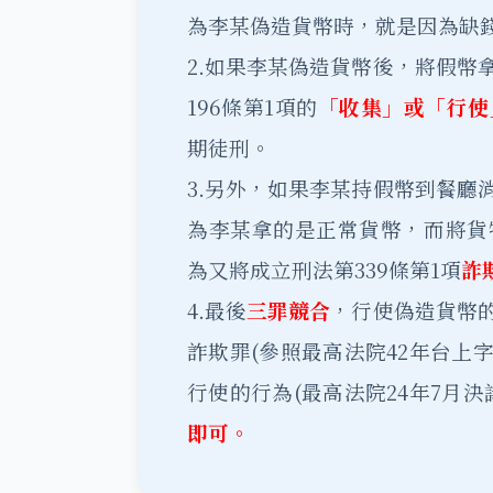
為李某偽造貨幣時，就是因為缺
2.如果李某偽造貨幣後，將假幣
196條第1項的
「收集」或「行使
期徒刑。
3.另外，如果李某持假幣到餐廳
為李某拿的是正常貨幣，而將貨
為又將成立刑法第339條第1項
詐
4.最後
三罪競合
，行使偽造貨幣
詐欺罪(參照最高法院42年台上
行使的行為(最高法院24年7月決
即可。