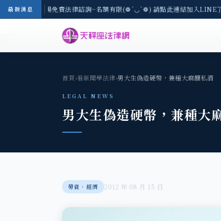
-8/3(一) 現場免費法律諮詢~名額有限(❁´◡`❁) 請點此連結加入LINE
最新消息
首頁
›
看新聞學法律
›
男大生偽造硬幣，兼種大麻釀私酒
LEGAL NEWS
男大生偽造硬幣，兼種大
2012 年 08 月 15 日
勞資‧經濟