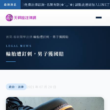
區-8/3(一) 現場免費法律諮詢~名額有限(❁´◡`❁) 請點此連結加入LINE
最新消息
首頁
›
看新聞學法律
›
輪胎遭釘刺，男子獲國賠
LEGAL NEWS
輪胎遭釘刺，男子獲國賠
2021 年 07 月 20 日
政治‧法律