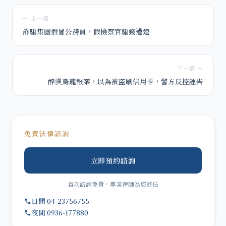
← 上一篇
詐騙集團假冒公務員，假檢察官騙錢遭逮
下一篇 →
醉漢烏龍報案，以為被盜刷信用卡，警方反控誣告
免費法律諮詢
立即預約諮詢
首次諮詢免費，專業律師為您評估
日間 04-23756755
夜間 0936-177880