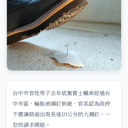
台中市官姓男子去年底駕賓士轎車經過台
中市區，輪胎被鋼釘刺破，官某認為政府
不應讓路面出現長達10公分的大鋼釘，一
怒而請求國賠。