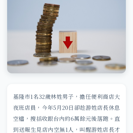
基隆市1名32歲林姓男子，擔任便利商店大
夜班店員，今年5月20日卻趁游姓店長休息
空檔，搜括收銀台內約6萬餘元後落跑。直
到送報生見店內空無1人，叫醒游姓店長才