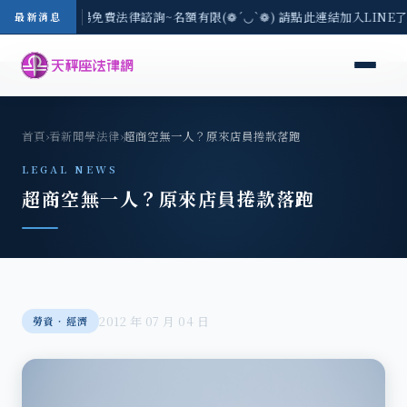
區-8/3(一) 現場免費法律諮詢~名額有限(❁´◡`❁) 請點此連結加入LINE
最新消息
首頁
›
看新聞學法律
›
超商空無一人？原來店員捲款落跑
LEGAL NEWS
超商空無一人？原來店員捲款落跑
2012 年 07 月 04 日
勞資‧經濟