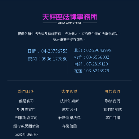
提供各種生活法律及律師服務，成為個人、家庭與企業的法律守護站，
讓法律服務沒有死角。
北部：02-29043998
日間：04-23756755
桃竹：03-6586032
夜間：0936-177880
南部：07-2819120
花蓮：03-8246979
熱門服務
法律資源
關於我們
離婚官司
法律知識庫
聯絡我們
監護權官司
成功案例
我們的團隊
刑事訴訟官司
看新聞學法律
客戶回饋
銀行或民間債務
存證信函
車禍糾紛訴訟