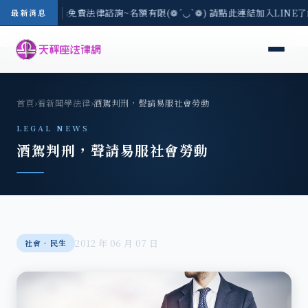
-8/3(一) 現場免費法律諮詢~名額有限(❁´◡`❁) 請點此連結加入LINE
最新消息
首頁
›
看新聞學法律
›
酒駕判刑，聲請易服社會勞動
LEGAL NEWS
酒駕判刑，聲請易服社會勞動
2012 年 06 月 07 日
社會‧民生