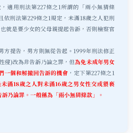
，適用刑法第227條之1所謂的「兩小無猜條
依刑法第229條之1規定，未滿18歲之人犯刑
，也就是要少女的父母親提起告訴，否則檢察官
。
男方提告，男方則無從告起。1999年刑法修正
性侵)改為非告訴乃論之罪，但
為免未成年男女
們一個和解撤回告訴的機會
，定下第227條之1
未滿18歲之人對未滿16歲之男女性交或猥褻
告訴乃論罪。一般稱為「兩小無猜條款」。