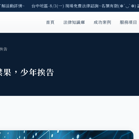
了解活動詳情~ 台中地區-8/3(一) 現場免費法律諮詢~名額有限(❁´◡`❁) 
首頁
法律知識庫
成功案例
服務項目
年挨告
嘗禁果，少年挨告