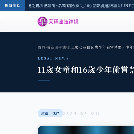
-8/3(一) 現場免費法律諮詢~名額有限(❁´◡`❁) 請點此連結加入LINE
最新消息
首頁
›
看新聞學法律
›
11歲女童和16歲少年偷嘗禁果，少
LEGAL NEWS
11歲女童和16歲少年偷
2012 年 05 月 02 日
政治‧法律