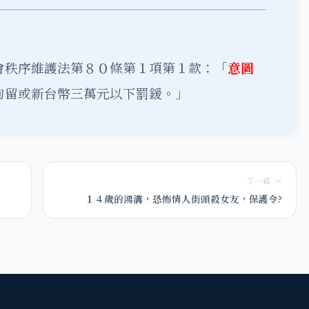
會秩序維護法第８０條第１項第１款：「
意圖
拘留或新台幣三萬元以下罰鍰。」
下一篇 →
１４歲的鴻溝，恐怖情人街頭殺女友，保護令?