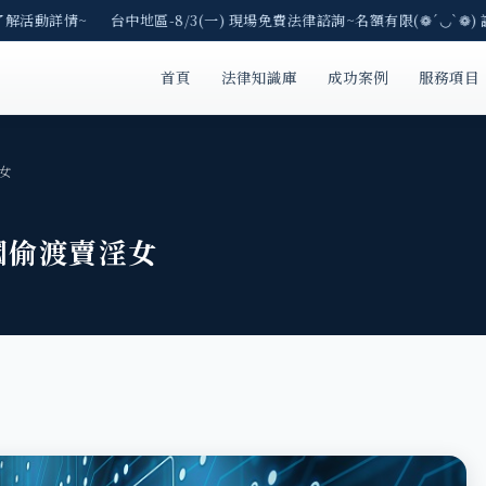
了解活動詳情~ 台中地區-8/3(一) 現場免費法律諮詢~名額有限(❁´◡`❁) 
首頁
法律知識庫
成功案例
服務項目
女
國偷渡賣淫女