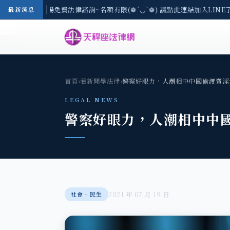
-8/3(一) 現場免費法律諮詢~名額有限(❁´◡`❁) 請點此連結加入LINE
最新消息
首頁
›
看新聞學法律
›
警察好眼力，人潮相中中國偷渡賣淫
LEGAL NEWS
警察好眼力，人潮相中中
2021 年 07 月 19 日
社會‧民生