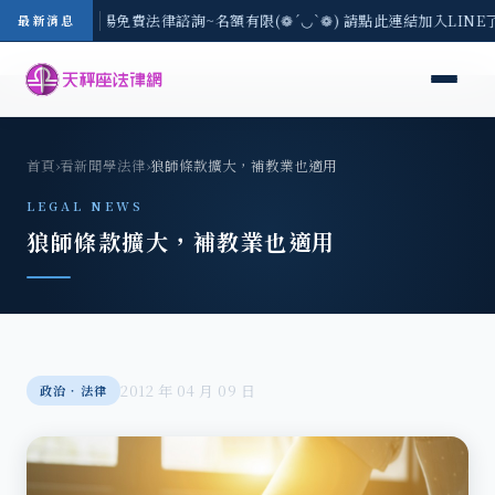
區-8/3(一) 現場免費法律諮詢~名額有限(❁´◡`❁) 請點此連結加入LIN
最新消息
首頁
›
看新聞學法律
›
狼師條款擴大，補教業也適用
LEGAL NEWS
狼師條款擴大，補教業也適用
2012 年 04 月 09 日
政治‧法律