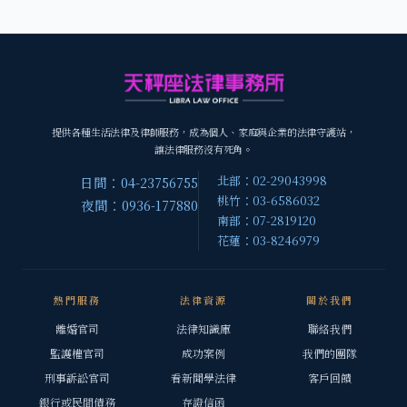
提供各種生活法律及律師服務，成為個人、家庭與企業的法律守護站，
讓法律服務沒有死角。
北部：02-29043998
日間：04-23756755
桃竹：03-6586032
夜間：0936-177880
南部：07-2819120
花蓮：03-8246979
熱門服務
法律資源
關於我們
離婚官司
法律知識庫
聯絡我們
監護權官司
成功案例
我們的團隊
刑事訴訟官司
看新聞學法律
客戶回饋
銀行或民間債務
存證信函