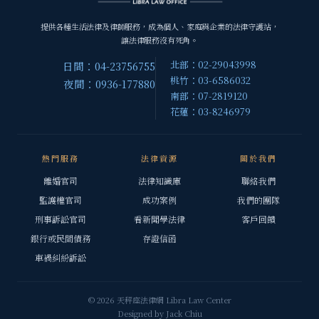
提供各種生活法律及律師服務，成為個人、家庭與企業的法律守護站，
讓法律服務沒有死角。
北部：02-29043998
日間：04-23756755
桃竹：03-6586032
夜間：0936-177880
南部：07-2819120
花蓮：03-8246979
熱門服務
法律資源
關於我們
離婚官司
法律知識庫
聯絡我們
監護權官司
成功案例
我們的團隊
刑事訴訟官司
看新聞學法律
客戶回饋
銀行或民間債務
存證信函
車禍糾紛訴訟
© 2026 天秤座法律網 Libra Law Center
Designed by
Jack Chiu