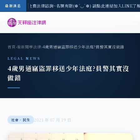
8/3(一) 現場免費法律諮詢~名額有限(❁´◡`❁) 請點此連結加入LINE了
最新消息
首頁
›
看新聞學法律
›
4歲男通竊盜罪移送少年法庭?員警其實沒做錯
LEGAL NEWS
4歲男通竊盜罪移送少年法庭?員警其實沒
做錯
2021 年 07 月 19 日
社會‧民生