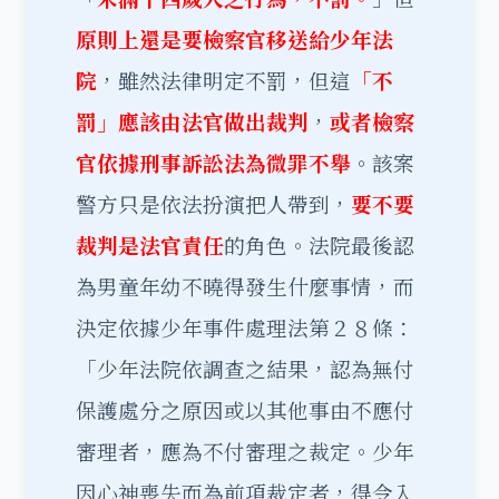
原則上還是要檢察官移送給少年法
院
，雖然法律明定不罰，但這
「不
罰」應該由法官做出裁判
，
或者檢察
官依據刑事訴訟法為微罪不舉
。該案
警方只是依法扮演把人帶到，
要不要
裁判是法官責任
的角色。法院最後認
為男童年幼不曉得發生什麼事情，而
決定依據少年事件處理法第２８條：
「少年法院依調查之結果，認為無付
保護處分之原因或以其他事由不應付
審理者，應為不付審理之裁定。少年
因心神喪失而為前項裁定者，得令入