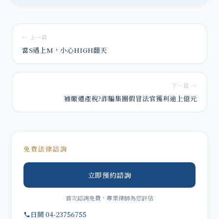
← 上一篇
當S遇上M，小心HIGH翻天
下一篇 →
補繳遺產稅?詐騙集團假冒法官獲利逾上億元
免費法律諮詢
立即預約諮詢
首次諮詢免費，專業律師為您評估
日間 04-23756755