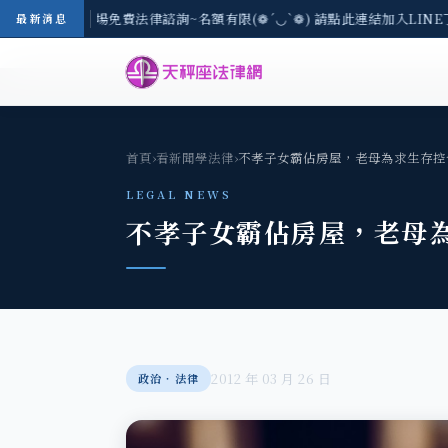
區-8/3(一) 現場免費法律諮詢~名額有限(❁´◡`❁) 請點此連結加入LINE
最新消息
首頁
›
看新聞學法律
›
不孝子女霸佔房屋，老母為求生存控
LEGAL NEWS
不孝子女霸佔房屋，老母
2012 年 03 月 26 日
政治‧法律