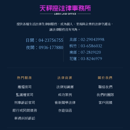
提供各種生活法律及律師服務，成為個人、家庭與企業的法律守護站，
讓法律服務沒有死角。
北部：02-29043998
日間：04-23756755
桃竹：03-6586032
夜間：0936-177880
南部：07-2819120
花蓮：03-8246979
熱門服務
法律資源
關於我們
離婚官司
法律知識庫
聯絡我們
監護權官司
成功案例
我們的團隊
刑事訴訟官司
看新聞學法律
客戶回饋
銀行或民間債務
存證信函
車禍糾紛訴訟