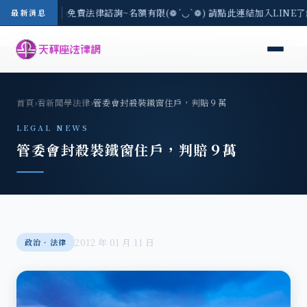
-8/3(一) 現場免費法律諮詢~名額有限(❁´◡`❁) 請點此連結加入LINE
最新消息
首頁
›
看新聞學法律
›
管委會封殺裝鐵窗住戶，判賠９萬
LEGAL NEWS
管委會封殺裝鐵窗住戶，判賠９萬
2012 年 01 月 11 日
政治‧法律