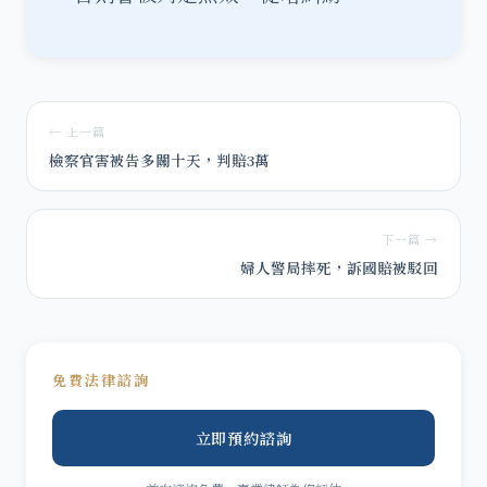
← 上一篇
檢察官害被告多關十天，判賠3萬
下一篇 →
婦人警局摔死，訴國賠被駁回
免費法律諮詢
立即預約諮詢