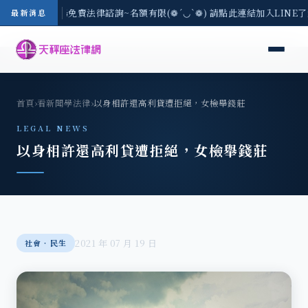
-8/3(一) 現場免費法律諮詢~名額有限(❁´◡`❁) 請點此連結加入LINE
最新消息
首頁
›
看新聞學法律
›
以身相許還高利貸遭拒絕，女檢舉錢莊
LEGAL NEWS
以身相許還高利貸遭拒絕，女檢舉錢莊
2021 年 07 月 19 日
社會‧民生