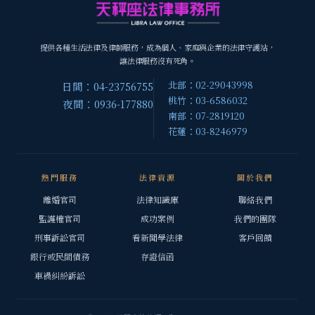
提供各種生活法律及律師服務，成為個人、家庭與企業的法律守護站，
讓法律服務沒有死角。
北部：02-29043998
日間：04-23756755
桃竹：03-6586032
夜間：0936-177880
南部：07-2819120
花蓮：03-8246979
熱門服務
法律資源
關於我們
離婚官司
法律知識庫
聯絡我們
監護權官司
成功案例
我們的團隊
刑事訴訟官司
看新聞學法律
客戶回饋
銀行或民間債務
存證信函
車禍糾紛訴訟