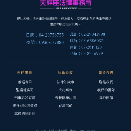
提供各種生活法律及律師服務，成為個人、家庭與企業的法律守護站，
讓法律服務沒有死角。
北部：02-29043998
日間：04-23756755
桃竹：03-6586032
夜間：0936-177880
南部：07-2819120
花蓮：03-8246979
熱門服務
法律資源
關於我們
離婚官司
法律知識庫
聯絡我們
監護權官司
成功案例
我們的團隊
刑事訴訟官司
看新聞學法律
客戶回饋
銀行或民間債務
存證信函
車禍糾紛訴訟
© 2026 天秤座法律網 Libra Law Center