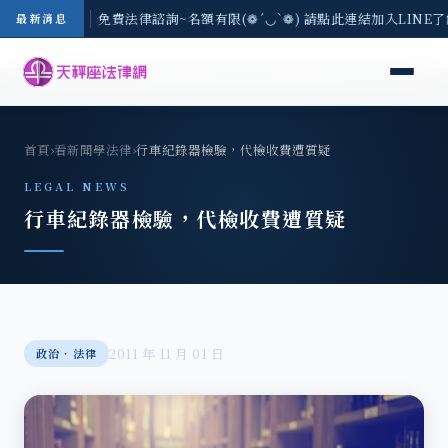
-8/3(一) 現場免費法律諮詢~名額有限(❁´◡`❁) 請點此連結加入LINE
最新消息
首頁
›
看新聞學法律
›
行車紀錄器檢驗，代檢收費遭質疑
LEGAL NEWS
行車紀錄器檢驗，代檢收費遭質疑
2011 年 11 月 01 日
政治‧法律