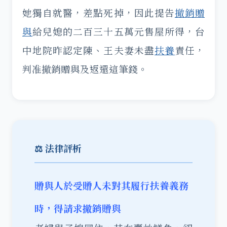
她獨自就醫，差點死掉，因此提告
撤銷贈
與
給兒媳的二百三十五萬元售屋所得，台
中地院昨認定陳、王夫妻未盡
扶養
責任，
判准撤銷贈與及返還這筆錢。
⚖️ 法律評析
贈與人於受贈人未對其履行扶養義務
時，得請求撤銷贈與