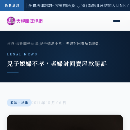
-8/3(一) 現場免費法律諮詢~名額有限(❁´◡`❁) 請點此連結加入LINE
最新消息
首頁
›
看新聞學法律
›
兒子媳婦不孝，老婦討回賣屋款勝訴
LEGAL NEWS
兒子媳婦不孝，老婦討回賣屋款勝訴
2011 年 10 月 06 日
政治‧法律