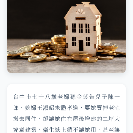
台中市七十八歲老婦孫金葉告兒子陳一
郎、媳婦王淑昭未盡孝道，要她賣掉老宅
搬去同住，卻讓她住在屋後增建的二坪大
違章建築，衛生紙上鎖不讓她用，甚至讓