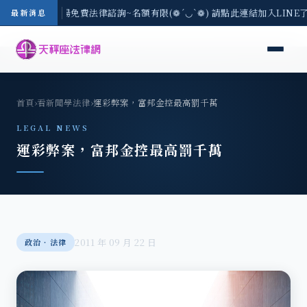
區-8/3(一) 現場免費法律諮詢~名額有限(❁´◡`❁) 請點此連結加入LINE
最新消息
首頁
›
看新聞學法律
›
運彩弊案，富邦金控最高罰千萬
LEGAL NEWS
運彩弊案，富邦金控最高罰千萬
2011 年 09 月 22 日
政治‧法律