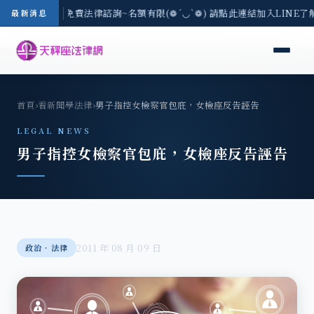
-8/3(一) 現場免費法律諮詢~名額有限(❁´◡`❁) 請點此連結加入LINE了
最新消息
首頁
›
看新聞學法律
›
男子指控女檢察官包庇，女檢座反告誣告
LEGAL NEWS
男子指控女檢察官包庇，女檢座反告誣告
2011 年 08 月 09 日
政治‧法律