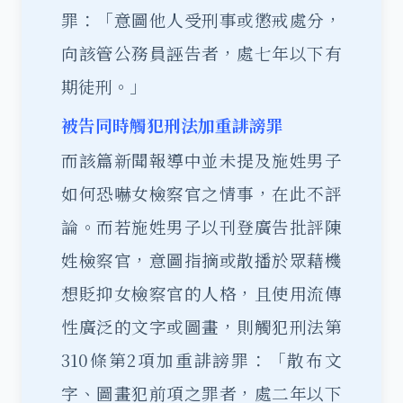
罪：「意圖他人受刑事或懲戒處分，
向該管公務員誣告者，處七年以下有
期徒刑。」
被告同時觸犯刑法加重誹謗罪
而該篇新聞報導中並未提及施姓男子
如何恐嚇女檢察官之情事，在此不評
論。而若施姓男子以刊登廣告批評陳
姓檢察官，意圖指摘或散播於眾藉機
想貶抑女檢察官的人格，且使用流傳
性廣泛的文字或圖畫，則觸犯刑法第
310條第2項
加重誹謗罪
：「散布文
字、圖畫犯前項之罪者，處二年以下