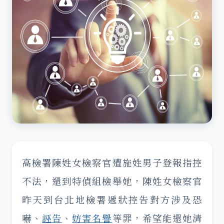
高檢署陳姓女檢察官遭施姓男子登報指控
不法，還到特偵組檢舉她，陳姓女檢察官
昨天到台北地檢署遞狀控告對方涉及恐
嚇、
誣告
、
妨害名譽
等罪，希望能還她清