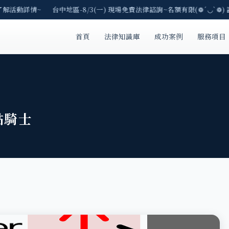
了解活動詳情~ 台中地區-8/3(一) 現場免費法律諮詢~名額有限(❁´◡`❁)
首頁
法律知識庫
成功案例
服務項目
貼騎士