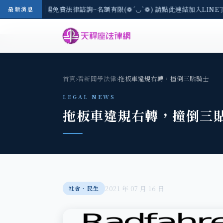
區-8/3(一) 現場免費法律諮詢~名額有限(❁´◡`❁) 請點此連結加入LINE
最新消息
首頁
›
看新聞學法律
›
拖板車違規右轉，撞倒三貼騎士
LEGAL NEWS
拖板車違規右轉，撞倒三
2021 年 07 月 16 日
社會‧民生