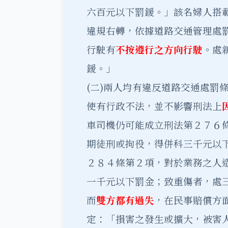
六百元以下罰鍰。」該名婦人搭
違規右轉，依據道路交通管理處
行駛有
不按遵行之方向行駛
。處
鍰。」
(二)兩人均有違反道路交通處罰
使有行政不法，並不影響刑法上
車司機仍可能成立刑法第２７６
期徒刑或拘役，得併科三千元以
２８４條第２項，對於業務之人
一千元以下罰金；致重傷者，處
而
雙方都有過失
，在民事賠償方
定：「損害之發生或擴大，被害