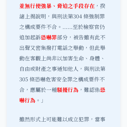
並無行使強暴、脅迫之手段存在
，揆
諸上揭說明，與刑法第304 條強制罪
之構成要件不合。......至於檢察官仍
追加起訴
恐嚇罪
部分，被告雖有此不
出聲又密集撥打電話之舉動，但此舉
動在客觀上尚非以加害生命、身體、
自由或財產之事通知他人，與刑法第
305 條恐嚇危害安全罪之構成要件不
合，應屬於一種
騷擾行為
，難認係
恐
嚇行為
。」
雖然形式上可能難以成立犯罪，當事