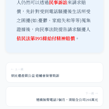
人仍然可以透過
民事訴訟
來請求賠
償，先針對受到電話騷擾後生活所受
之困擾(如:憂鬱、家庭失和等等)蒐集
證據後，向民事法院提告請求騷擾人
依民法第195條給付精神賠償
。
← 上一篇
榮民遺產做公益 退輔會接管敗訴
下一篇 →
連續無聲電話7個月，須賠全公司201萬元