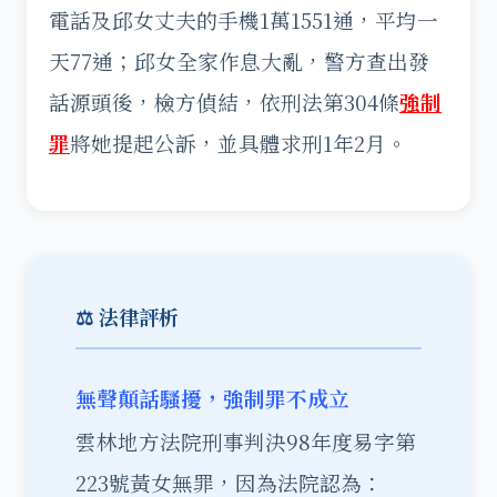
電話及邱女丈夫的手機1萬1551通，平均一
天77通；邱女全家作息大亂，警方查出發
話源頭後，檢方偵結，依刑法第304條
強制
罪
將她提起公訴，並具體求刑1年2月。
⚖️ 法律評析
無聲顛話騷擾，強制罪不成立
雲林地方法院刑事判決98年度易字第
223號黃女無罪，因為法院認為：