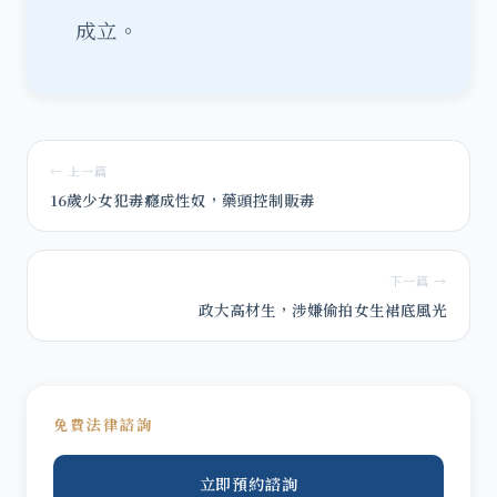
成立。
← 上一篇
16歲少女犯毒癮成性奴，藥頭控制販毒
下一篇 →
政大高材生，涉嫌偷拍女生裙底風光
免費法律諮詢
立即預約諮詢