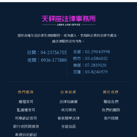
提供各種生活法律及律師服務，成為個人、家庭與企業的法律守護站，
讓法律服務沒有死角。
北部：02-29043998
日間：04-23756755
桃竹：03-6586032
夜間：0936-177880
南部：07-2819120
花蓮：03-8246979
熱門服務
法律資源
關於我們
離婚官司
法律知識庫
聯絡我們
監護權官司
成功案例
我們的團隊
刑事訴訟官司
看新聞學法律
客戶回饋
銀行或民間債務
存證信函
車禍糾紛訴訟