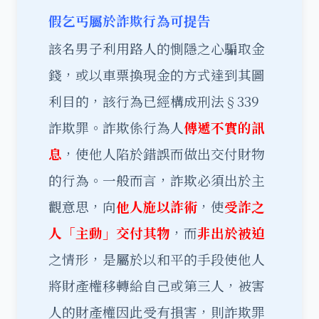
假乞丐屬於詐欺行為可提告
該名男子利用路人的惻隱之心騙取金
錢，或以車票換現金的方式達到其圖
利目的，該行為已經構成刑法§339
詐欺罪。詐欺係行為人
傳遞不實的訊
息
，使他人陷於錯誤而做出交付財物
的行為。一般而言，詐欺必須出於主
觀意思，向
他人施以詐術
，使
受詐之
人「主動」交付其物
，而
非出於被迫
之情形，是屬於以和平的手段使他人
將財產權移轉給自己或第三人，被害
人的財產權因此受有損害，則詐欺罪