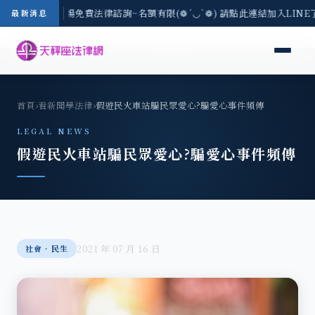
區-8/3(一) 現場免費法律諮詢~名額有限(❁´◡`❁) 請點此連結加入LIN
最新消息
首頁
›
看新聞學法律
›
假遊民火車站騙民眾愛心?騙愛心事件頻傳
LEGAL NEWS
假遊民火車站騙民眾愛心?騙愛心事件頻傳
2021 年 07 月 16 日
社會‧民生