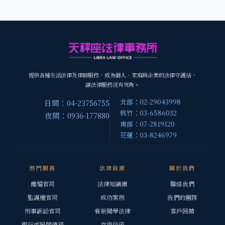
提供各種生活法律及律師服務，成為個人、家庭與企業的法律守護站，
讓法律服務沒有死角。
北部：02-29043998
日間：04-23756755
桃竹：03-6586032
夜間：0936-177880
南部：07-2819120
花蓮：03-8246979
熱門服務
法律資源
關於我們
離婚官司
法律知識庫
聯絡我們
監護權官司
成功案例
我們的團隊
刑事訴訟官司
看新聞學法律
客戶回饋
銀行或民間債務
存證信函