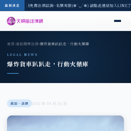
區-8/3(一) 現場免費法律諮詢~名額有限(❁´◡`❁) 請點此連結加入LINE
最新消息
首頁
›
看新聞學法律
›
爆炸貨車趴趴走，行動火藥庫
LEGAL NEWS
爆炸貨車趴趴走，行動火藥庫
2011 年 04 月 26 日
政治‧法律