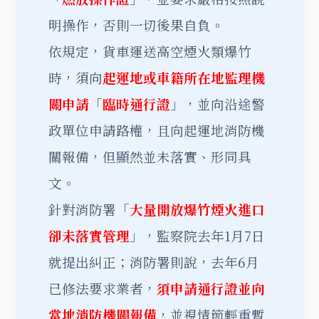
明操作，否則一切後果自負。
依規定，貨車運送高空煙火類爆竹
時，須向
起運地或車籍所在地監理機
關申請
「
臨時通行證
」，並向沿途警
政單位申請路權，且向起運地消防機
關報備，但顯然並未落實、形同具
文。
針對消防署「
大量開放爆竹煙火進口
卻未落實管理
」，監察院去年1月7日
就提出糾正；消防署則說，去年6月
已修法要求業者，
須申請通行證並向
當地消防機關報備
，並視情節輕重暫