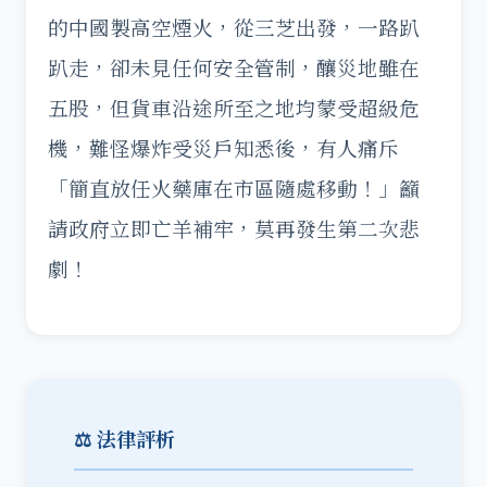
的中國製高空煙火，從三芝出發，一路趴
趴走，卻未見任何安全管制，釀災地雖在
五股，但貨車沿途所至之地均蒙受超級危
機，難怪爆炸受災戶知悉後，有人痛斥
「簡直放任火藥庫在市區隨處移動！」籲
請政府立即亡羊補牢，莫再發生第二次悲
劇！
⚖️ 法律評析