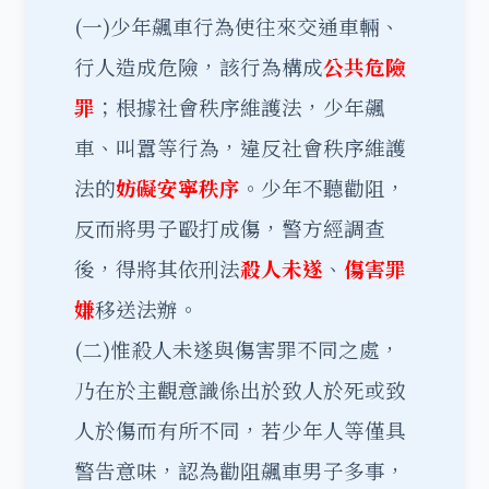
(一)少年飆車行為使往來交通車輛、
行人造成危險，該行為構成
公共危險
罪
；根據社會秩序維護法，少年飆
車、叫囂等行為，違反社會秩序維護
法的
妨礙安寧秩序
。少年不聽勸阻，
反而將男子毆打成傷，警方經調查
後，得將其依刑法
殺人未遂
、
傷害罪
嫌
移送法辦。
(二)惟殺人未遂與傷害罪不同之處，
乃在於主觀意識係出於致人於死或致
人於傷而有所不同，若少年人等僅具
警告意味，認為勸阻飆車男子多事，