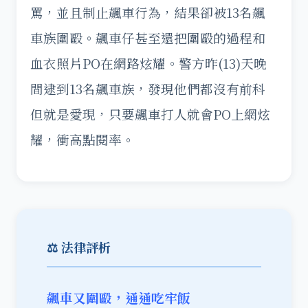
罵，並且制止飆車行為，結果卻被13名飆
車族圍毆。飆車仔甚至還把圍毆的過程和
血衣照片PO在網路炫耀。警方昨(13)天晚
間逮到13名飆車族，發現他們都沒有前科
但就是愛現，只要飆車打人就會PO上網炫
耀，衝高點閱率。
⚖️ 法律評析
飆車又圍毆，通通吃牢飯