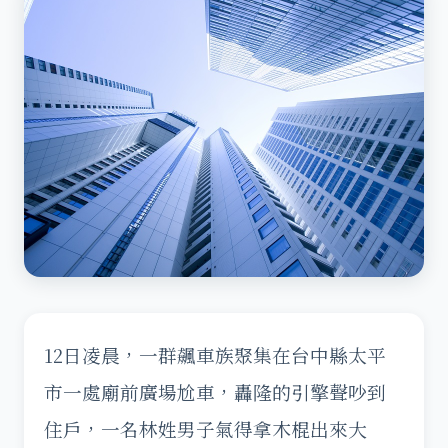
12日凌晨，一群飆車族聚集在台中縣太平
市一處廟前廣場尬車，轟隆的引擎聲吵到
住戶，一名林姓男子氣得拿木棍出來大