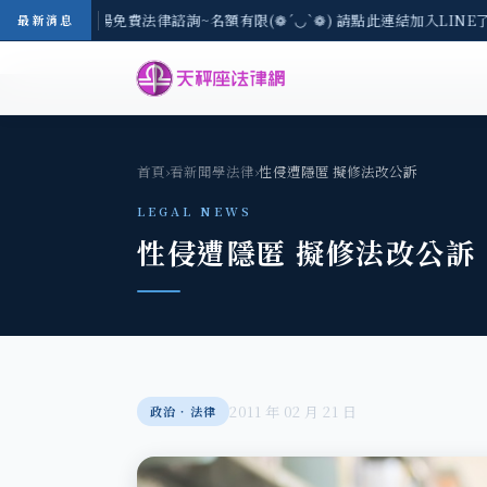
-8/3(一) 現場免費法律諮詢~名額有限(❁´◡`❁) 請點此連結加入LINE
最新消息
首頁
›
看新聞學法律
›
性侵遭隱匿 擬修法改公訴
LEGAL NEWS
性侵遭隱匿 擬修法改公訴
2011 年 02 月 21 日
政治‧法律