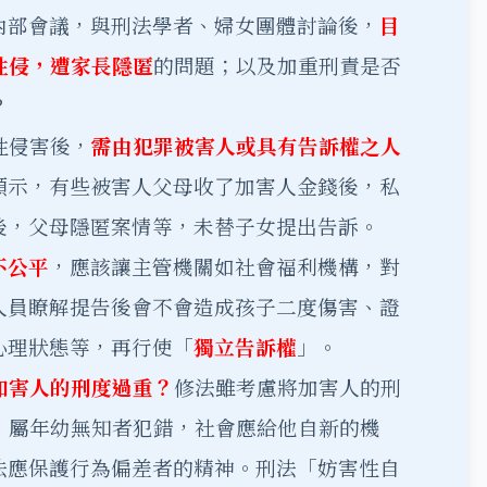
內部會議，與刑法學者、婦女團體討論後，
目
性侵，遭家長隱匿
的問題；以及加重刑責是否
？
性侵害後，
需由犯罪被害人或具有告訴權之人
顯示，有些被害人父母收了加害人金錢後，私
後，父母隱匿案情等，未替子女提出告訴。
不公平
，應該讓主管機關如社會福利機構，對
人員瞭解提告後會不會造成孩子二度傷害、證
心理狀態等，再行使「
獨立告訴權
」。
加害人的刑度過重？
修法雖考慮將加害人的刑
，屬年幼無知者犯錯，社會應給他自新的機
法應保護行為偏差者的精神。刑法「妨害性自