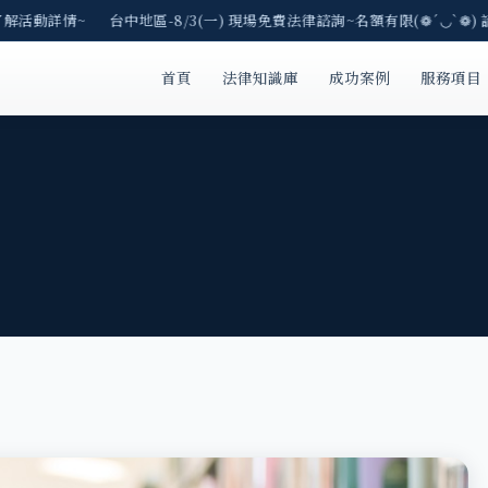
了解活動詳情~ 台中地區-8/3(一) 現場免費法律諮詢~名額有限(❁´◡`❁) 
首頁
法律知識庫
成功案例
服務項目