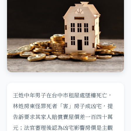
王姓中年男子在台中市租屋處墜樓死亡，
林姓房東怪罪死者「害」房子成凶宅，提
告訴要求其家人賠償賣屋價差一百四十萬
元；法官審理後認為凶宅影響房價是主觀