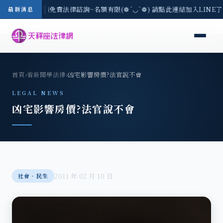
區-8/3(一) 現場免費法律諮詢~名額有限(❁´◡`❁) 請點此連結加入LINE
最新消息
首頁
›
看新聞學法律
›
凶宅影響房價?法官說不會
LEGAL NEWS
凶宅影響房價?法官說不會
2011 年 02 月 10 日
社會‧民生