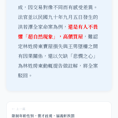
成，因交易對像不同而有感受差異。
法官並以民國九十年九月五日發生的
洪若潭全家命案為例，
還是有人不畏
懼「超自然現象」，高價買屋
，難認
定林姓房東賣屋損失與王男墜樓之間
有因果關係，還以欠缺「悲憫之心」
為林姓房東動輒提告做註解，將全案
駁回。
← 上一篇
限制年齡性別，徵才歧視，福義軒挨罰