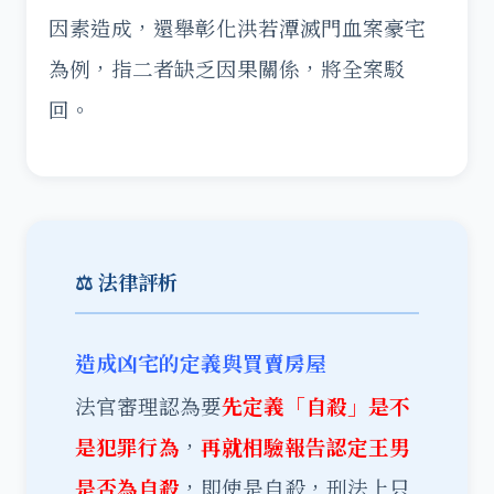
因素造成，還舉彰化洪若潭滅門血案豪宅
為例，指二者缺乏因果關係，將全案駁
回。
⚖️ 法律評析
造成凶宅的定義與買賣房屋
法官審理認為要
先定義「自殺」是不
是犯罪行為
，
再就相驗報告認定王男
是否為自殺
，即使是自殺，刑法上只