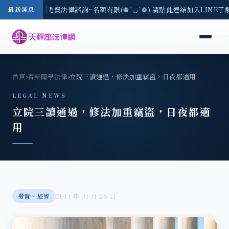
-8/3(一) 現場免費法律諮詢~名額有限(❁´◡`❁) 請點此連結加入LINE了
最新消息
首頁
›
看新聞學法律
›
立院三讀通過，修法加重竊盜，日夜都適用
LEGAL NEWS
立院三讀通過，修法加重竊盜，日夜都適
用
2011 年 01 月 28 日
勞資‧經濟