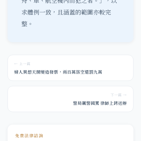
舟、車、航空機內而犯之者。」，以
求體例一致，且涵蓋的範圍亦較完
整。
← 上一篇
婦人異想天開變造發票，兩百萬落空還罰九萬
下一篇 →
警局飆警國罵 律師上銬送辦
免費法律諮詢