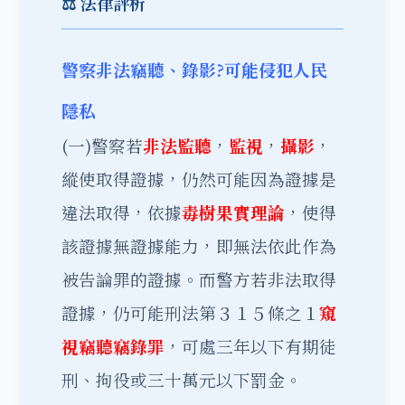
⚖️ 法律評析
警察非法竊聽、錄影?可能侵犯人民
隱私
(一)警察若
非法監聽
，
監視
，
攝影
，
縱使取得證據，仍然可能因為證據是
違法取得，依據
毒樹果實理論
，使得
該證據無證據能力，即無法依此作為
被告論罪的證據。而警方若非法取得
證據，仍可能刑法第３１５條之１
窺
視竊聽竊錄罪
，可處三年以下有期徒
刑、拘役或三十萬元以下罰金。