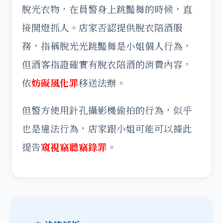
脫光衣物，在員警身上跳豔舞的時候，直
接開燈抓人。店家否認提供脫衣陪酒服
務，指稱脫光光跳豔舞是小姐個人行為，
但酒客指證確實有脫衣陪酒的消費內容，
依
妨礙風化罪
移送法辦。
但警方使用針孔攝影機偷拍的行為，似乎
也是違法行為，店家跟小姐可能可以據此
提告
窺視竊聽竊錄罪
。