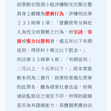
該案脫衣陪酒小姐涉嫌脫光衣服在警
員身上磨蹭為
猥褻行為
，涉嫌刑法第
２３１條第１項：「意圖使男女與他
人為性交或猥褻之行為，而
引誘
、
容
留
或
媒介以營利
者，處五年以下有期
徒刑，得併科十萬元以下罰金。」
刑法第３３條第４款：「有期徒刑：
二月以上，十五年以下。」故本案最
輕本刑為二個月，該案妨害風化罪章
的此罪名，雖為侵害社會法益，但與
通訊監察法之規定不符，所得的證據
是否為有證據能力，具體個案應由法