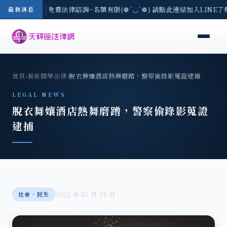
-8/3(一) 現場免費法律諮詢~名額有限(❁´◡`❁) 請點此連結加入LINE了
最新消息
首頁
›
看新聞學法律
›
脫衣舞孃酒店熱舞磨蹭，警察偷錄影蒐證逮捕
LEGAL NEWS
脫衣舞孃酒店熱舞磨蹭，警察偷錄影蒐證
逮捕
2021 年 07 月 15 日
社會‧民生