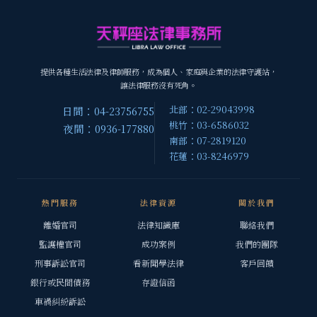
提供各種生活法律及律師服務，成為個人、家庭與企業的法律守護站，
讓法律服務沒有死角。
北部：02-29043998
日間：04-23756755
桃竹：03-6586032
夜間：0936-177880
南部：07-2819120
花蓮：03-8246979
熱門服務
法律資源
關於我們
離婚官司
法律知識庫
聯絡我們
監護權官司
成功案例
我們的團隊
刑事訴訟官司
看新聞學法律
客戶回饋
銀行或民間債務
存證信函
車禍糾紛訴訟