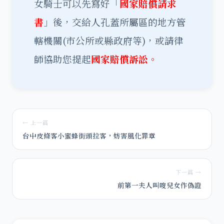
女騎士可以先寫好「
國家賠償請求
書
」後，交給人孔蓋所屬區的地方管
轄機關(市公所或縣政府等)，或請律
師協助您提起
國家賠償訴訟。
← 上一篇
台中皮條客小蜜蜂街頭拉客，妨害風化罪章
下一篇 →
前第一夫人叫唆兒女作偽證