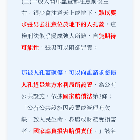
(三)一般人開車盡量都注意前後左
右，很少會注意天上或地下，
難以要
求張男去注意位於地下的人孔蓋
，這
樣刑法似乎變成強人所難，自
無期待
可能性
，張男可以阻卻罪責。
那被人孔蓋砸傷，可以向誰請求賠償
人孔道是地方水利局所設置
，為公有
公共設施，依據
國家賠償法
第3條：
「公有公共設施因設置或管理有欠
缺，致人民生命、身體或財產受損害
者，
國家應負損害賠償責任
。」該名