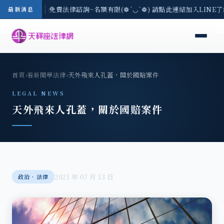
-8/3(一) 現場免費法律諮詢~名額有限(❁´◡`❁) 請點此連結加入LINE
最新消息
首頁
›
看新聞學法律
›
天外飛來人孔蓋，關於國賠案件
LEGAL NEWS
天外飛來人孔蓋，關於國賠案件
2021 年 07 月 13 日
政治‧法律