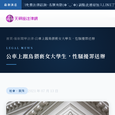
-8/3(一) 現場免費法律諮詢~名額有限(❁´◡`❁) 請點此連結加入LINE
最新消息
首頁
›
看新聞學法律
›
公車上蹓鳥猥褻女大學生，性騷擾罪送辦
LEGAL NEWS
公車上蹓鳥猥褻女大學生，性騷擾罪送辦
2021 年 07 月 13 日
社會‧民生