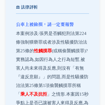
⚖️ 法律評析
公車上被偷摸，請一定要報警
本案例涉及:張男是否觸犯刑法第224
條強制猥褻罪或者涉及性騷擾防治法
第25條的
性觸摸罪
(或稱偷襲觸摸罪)?
實務認為,如因行為人之行為短暫,被
害人尚未來得及反應,則沒有「有無
『違反意願』」的問題,而是性騷擾防
治法第25條第1項偷襲觸摸罪所稱
「
乘人不及抗拒
」之情形.本案因15秒
爭點上是否已讓被害人來得及反應,為