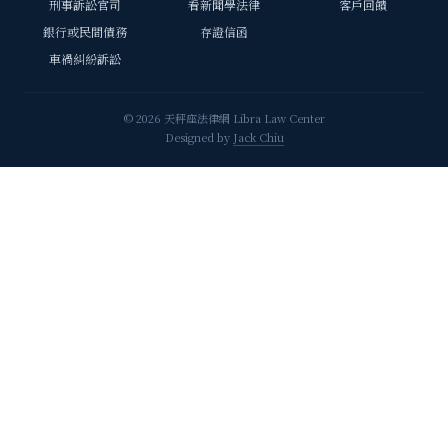
刑事訴訟官司
看新聞學法律
客戶回饋
銀行或民間債務
存證信函
車禍糾紛訴訟
© 2026 天秤座法律網 Libra Law Center
Designed by
Jack Chiu