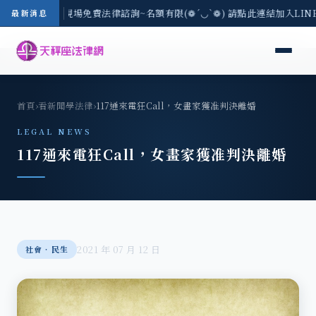
地區-8/3(一) 現場免費法律諮詢~名額有限(❁´◡`❁) 請點此連結加入LI
最新消息
首頁
›
看新聞學法律
›
117通來電狂Call，女畫家獲准判決離婚
LEGAL NEWS
117通來電狂Call，女畫家獲准判決離婚
2021 年 07 月 12 日
社會‧民生