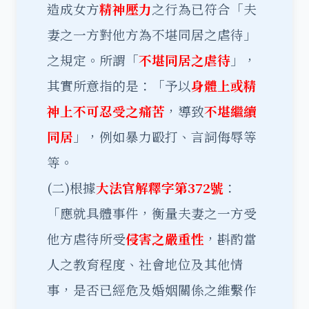
造成女方
精神壓力
之行為已符合「夫
妻之一方對他方為不堪同居之虐待」
之規定。所謂「
不堪同居之虐待
」，
其實所意指的是：「予以
身體上或精
神上不可忍受之痛苦
，導致
不堪繼續
同居
」，例如暴力毆打、言詞侮辱等
等。
(二)根據
大法官
解釋字第372號
：
「應就具體事件，衡量夫妻之一方受
他方虐待所受
侵害之嚴重性
，斟酌當
人之教育程度、社會地位及其他情
事，是否已經危及婚姻關係之維繫作