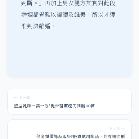
判斷。」再加上男女雙方其實對此段
婚姻都覺難以繼續及維繫，所以才獲
准判決離婚。
← 上一篇
整型乳房一高一低?提告醫療疏失判賠40萬
下一篇 →
保育類做飾品販售?販賣玳瑁飾品，判有期徒刑