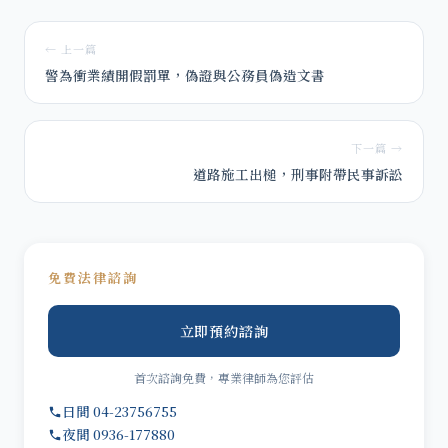
← 上一篇
警為衝業績開假罰單，偽證與公務員偽造文書
下一篇 →
道路施工出槌，刑事附帶民事訴訟
免費法律諮詢
立即預約諮詢
首次諮詢免費，專業律師為您評估
日間 04-23756755
夜間 0936-177880