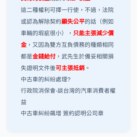
這二種權利可擇一行使，不過，法院
或認為解除契約
顯失公平
的話（例如
車輛的瑕疵很小），
只能主張減少價
金
，
又因為雙方互負債務的種類相同
都是
金錢給付
，武先生於備妥相關損
失證明文件後
可主張抵銷
。
中古車的糾紛處理?
行政院消保會-談台灣的汽車消費者權
益
中古車糾紛飆增 簽約認明公司章