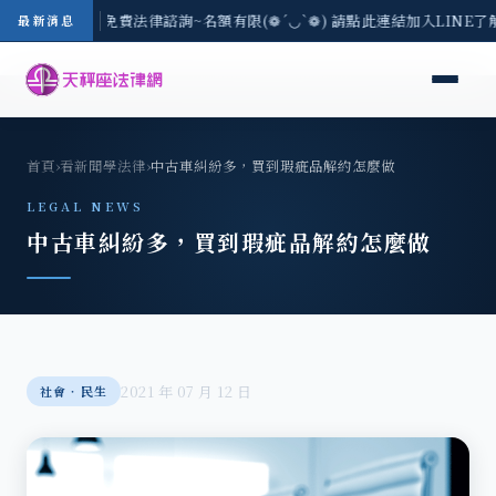
-8/3(一) 現場免費法律諮詢~名額有限(❁´◡`❁) 請點此連結加入LINE
最新消息
首頁
›
看新聞學法律
›
中古車糾紛多，買到瑕疵品解約怎麼做
LEGAL NEWS
中古車糾紛多，買到瑕疵品解約怎麼做
2021 年 07 月 12 日
社會‧民生