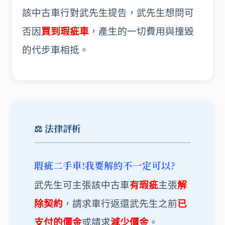
該中古車行對武先生提告，武先生想問可
否因
買到瑕疵車
，產生的一切費用與撞毀
的代步車相抵。
⚖️ 法律評析
瑕疵二手車!我要解約不一定可以?
武先生可主張該中古車
有瑕疵
主張
解
除契約
，請求車行返還武先生之前
已
支付的價金
或請求
減少價金
。