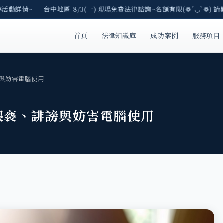
活動詳情~ 台中地區-8/3(一) 現場免費法律諮詢~名額有限(❁´◡`❁) 請
首頁
法律知識庫
成功案例
服務項目
與妨害電腦使用
猥褻、誹謗與妨害電腦使用