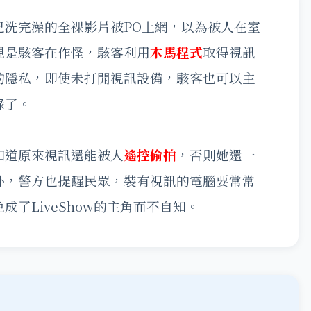
己洗完澡的全裸影片被PO上網，以為被人在室
現是駭客在作怪，駭客利用
木馬程式
取得視訊
的隱私，即使未打開視訊設備，駭客也可以主
錄了。
知道原來視訊還能被人
遙控偷拍
，否則她還一
外，警方也提醒民眾，裝有視訊的電腦要常常
了LiveShow的主角而不自知。