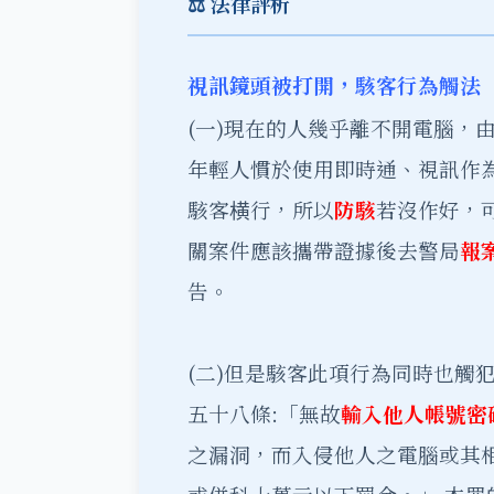
⚖️ 法律評析
視訊鏡頭被打開，駭客行為觸法
(一)現在的人幾乎離不開電腦，
年輕人慣於使用即時通、視訊作
駭客横行，所以
防駭
若沒作好，
關案件應該攜帶證據後去警局
報
告。
(二)但是駭客此項行為同時也觸
五十八條:「無故
輸入他人帳號密
之漏洞，而入侵他人之電腦或其