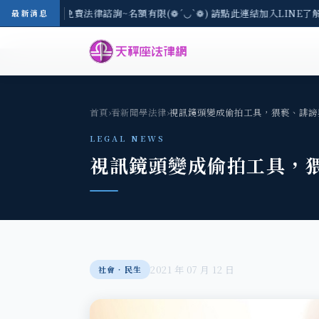
8/3(一) 現場免費法律諮詢~名額有限(❁´◡`❁) 請點此連結加入LINE了解
最新消息
首頁
›
看新聞學法律
›
視訊鏡頭變成偷拍工具，猥褻、誹謗
LEGAL NEWS
視訊鏡頭變成偷拍工具，
2021 年 07 月 12 日
社會‧民生