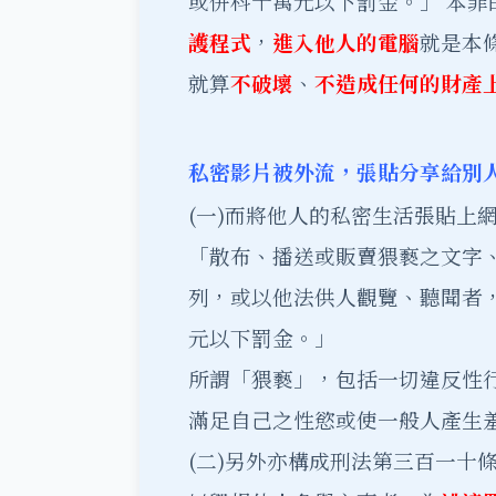
或併科十萬元以下罰金。」 本罪
護程式
，
進入他人的電腦
就是本
就算
不破壞
、
不造成任何的財產
私密影片被外流，張貼分享給別
(一)而將他人的私密生活張貼上
「散布、播送或販賣猥褻之文字
列，或以他法供人觀覽、聽聞者
元以下罰金。」
所謂「猥褻」，包括一切違反性
滿足自己之性慾或使一般人產生
(二)另外亦構成刑法第三百一十