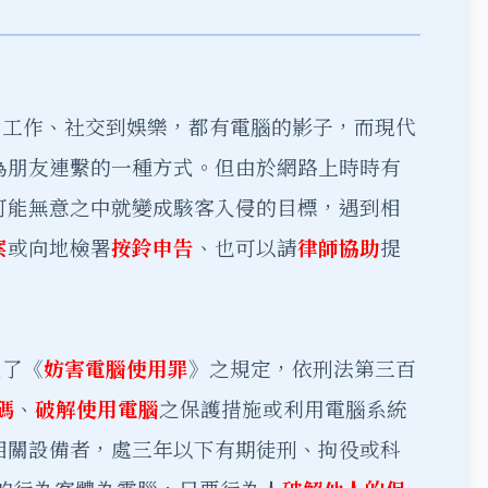
由工作、社交到娛樂，都有電腦的影子，而現代
為朋友連繫的一種方式。但由於網路上時時有
可能無意之中就變成駭客入侵的目標，遇到相
案
或向地檢署
按鈴申告
、也可以請
律師協助
提
犯了《
妨害電腦使用罪
》之規定，依刑法第三百
碼
、
破解使用電腦
之保護措施或利用電腦系統
相關設備者，處三年以下有期徒刑、拘役或科