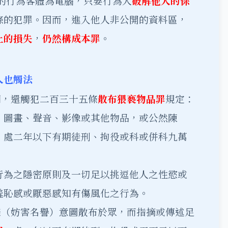
的行為客體為電腦，只要行為人
破解他人的保
條的犯罪。因而，進入他人非公開的資料區，
上的損失
，
仍然構成本罪
。
人也觸法
網，還觸犯二百三十五條
散布猥褻物品罪
規定：
、圖畫、聲音、影像或其他物品，或公然陳
，處二年以下有期徒刑、拘役或科或併科九萬
行為之隱密原則及一切足以挑逗他人之性慾或
羞恥感或厭惡感知有傷風化之行為。
條（妨害名譽）意圖散布於眾，而指摘或傳述足