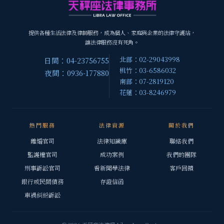
提供各種生活法律及律師服務，成為個人、家庭與企業的法律守護站，
讓法律服務沒有死角。
北部：02-29043998
日間：04-23756755
桃竹：03-6586032
夜間：0936-177880
南部：07-2819120
花蓮：03-8246979
熱門服務
法律資源
關於我們
離婚官司
法律知識庫
聯絡我們
監護權官司
成功案例
我們的團隊
刑事訴訟官司
看新聞學法律
客戶回饋
銀行或民間債務
存證信函
車禍糾紛訴訟