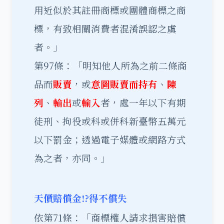
用近似於其註冊商標或團體商標之商
標，有致相關消費者混淆誤認之虞
者。」
第97條：「明知他人所為之前二條商
品而
販賣
，或
意圖販賣而持有
、
陳
列
、
輸出
或
輸入
者，處一年以下有期
徒刑、拘役或科或併科新臺幣五萬元
以下罰金；透過電子媒體或網路方式
為之者，亦同。」
天價賠償金!?得不償失
依第71條：「商標權人請求損害賠償