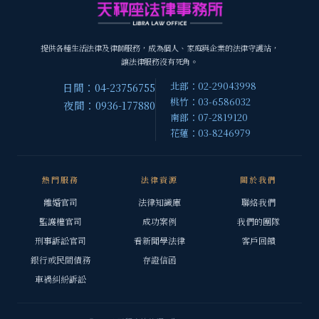
提供各種生活法律及律師服務，成為個人、家庭與企業的法律守護站，
讓法律服務沒有死角。
北部：02-29043998
日間：04-23756755
桃竹：03-6586032
夜間：0936-177880
南部：07-2819120
花蓮：03-8246979
熱門服務
法律資源
關於我們
離婚官司
法律知識庫
聯絡我們
監護權官司
成功案例
我們的團隊
刑事訴訟官司
看新聞學法律
客戶回饋
銀行或民間債務
存證信函
車禍糾紛訴訟