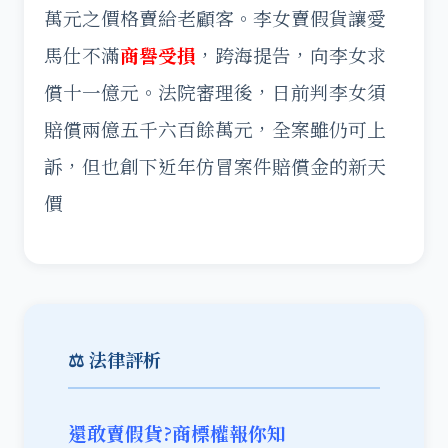
萬元之價格賣給老顧客。李女賣假貨讓愛
馬仕不滿
商譽受損
，跨海提告，向李女求
償十一億元。法院審理後，日前判李女須
賠償兩億五千六百餘萬元，全案雖仍可上
訴，但也創下近年仿冒案件賠償金的新天
價
⚖️ 法律評析
還敢賣假貨?商標權報你知