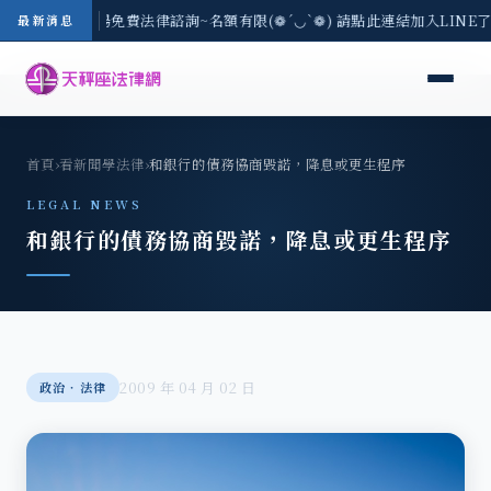
區-8/3(一) 現場免費法律諮詢~名額有限(❁´◡`❁) 請點此連結加入LINE
最新消息
首頁
›
看新聞學法律
›
和銀行的債務協商毀諾，降息或更生程序
LEGAL NEWS
和銀行的債務協商毀諾，降息或更生程序
2009 年 04 月 02 日
政治‧法律