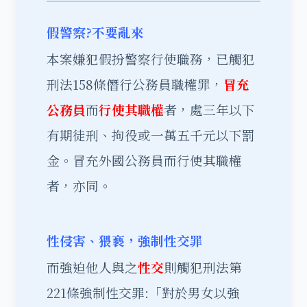
假警察?不要亂來
本案嫌犯假扮警察行使職務，已觸犯
刑法158條僭行公務員職權罪，
冒充
公務員
而
行使其職權
者，處三年以下
有期徒刑、拘役或一萬五千元以下罰
金。冒充外國公務員而行使其職權
者，亦同。
性侵害、猥褻，強制性交罪
而強迫他人與之
性交
則觸犯刑法第
221條強制性交罪:「對於男女以強