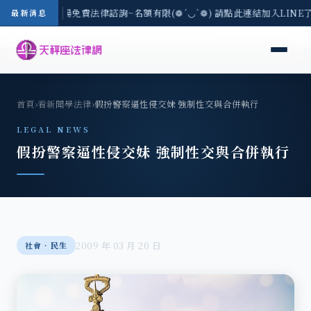
區-8/3(一) 現場免費法律諮詢~名額有限(❁´◡`❁) 請點此連結加入LINE
最新消息
首頁
›
看新聞學法律
›
假扮警察逼性侵交妹 強制性交與合併執行
LEGAL NEWS
假扮警察逼性侵交妹 強制性交與合併執行
2009 年 03 月 20 日
社會‧民生