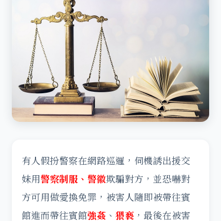
有人假扮警察在網路巡邏，伺機誘出援交
妹用
警察制服、警徽
欺騙對方，並恐嚇對
方可用做愛換免罪，被害人隨即被帶往賓
館進而帶往賓館
強姦
、
猥褻
，最後在被害