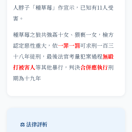
人脖子「種草莓」作宣示，已知有11人受
害。
種草莓之狼共強姦十女、猥褻一女，檢方
認定惡性重大，依
一罪一罰
可求刑一百三
十八年徒刑，最後法官考量犯案過程
無毆
打被害人
等其他暴行，判決
合併應執行
刑
期為十九年
⚖️ 法律評析